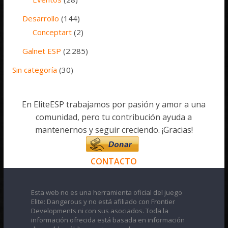
Desarrollo
(144)
Conceptart
(2)
Galnet ESP
(2.285)
Sin categoría
(30)
En EliteESP trabajamos por pasión y amor a una
comunidad, pero tu contribución ayuda a
mantenernos y seguir creciendo. ¡Gracias!
CONTACTO
Esta web no es una herramienta oficial del juego
Elite: Dangerous y no está afiliado con Frontier
Developments ni con sus asociados. Toda la
información ofrecida está basada en información