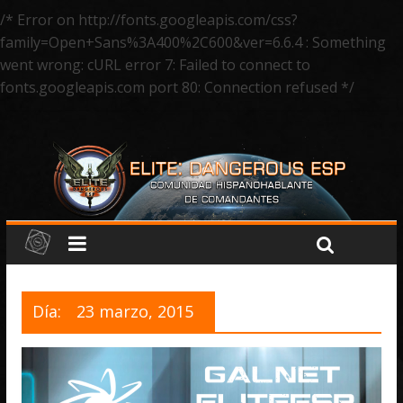
/* Error on http://fonts.googleapis.com/css?
family=Open+Sans%3A400%2C600&ver=6.6.4 : Something
went wrong: cURL error 7: Failed to connect to
fonts.googleapis.com port 80: Connection refused */
Día:
23 marzo, 2015