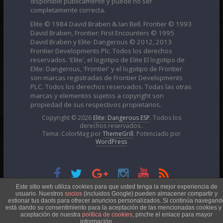
disponible públicamente y puede no ser
completamente correcta.
Elite © 1984 David Braben & Ian Bell. Frontier © 1993
David Braben, Frontier: First Encounters © 1995
David Braben y Elite: Dangerous © 2012, 2013
Frontier Developments Plc. Todos los derechos
reservados. 'Elite', el logotipo de Elite El logotipo de
Elite: Dangerous, 'Frontier' y el logotipo de Frontier
son marcas registradas de Frontier Developments
PLC. Todos los derechos reservados. Todas las otras
marcas y elementos sujetos a copyright son
propiedad de sus respectivos propietarios.
Copyright © 2026
Elite: Dangerous ESP
. Todos los
derechos reservados..
Tema: ColorMag por
ThemeGrill
. Potenciado por
WordPress
Esta obra está bajo una
Licencia Creative Commons
Este sitio web utiliza cookies para que usted tenga la mejor experiencia de
usuario. Nuestros
socios
(incluidos Google) pueden almacener compartir y
estionar tus daots para ofrecer anuncios personalizados. Si continúa navegand
está dando su consentimiento para la aceptación de las mencionadas cookies y 
Atribución-NoComercial 4.0 Internacional
aceptación de nuestra
política de cookies
, pinche el enlace para mayor
información.