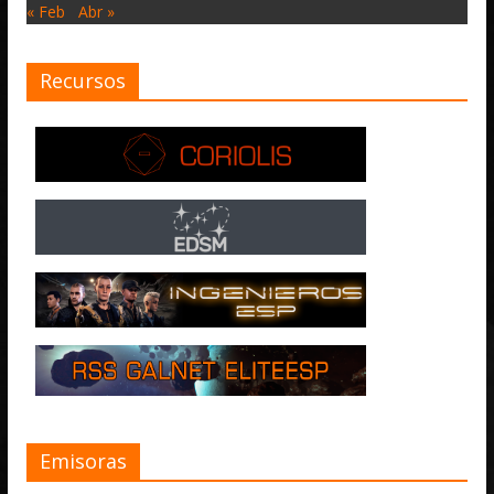
« Feb
Abr »
Recursos
Emisoras