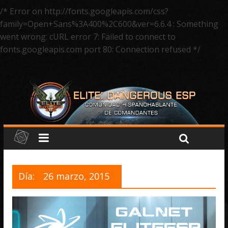
/* Error on http://fonts.googleapis.com/css?
family=Open+Sans%3A400%2C600&ver=6.6.4 : Something
went wrong: cURL error 7: Failed to connect to
fonts.googleapis.com port 80: Connection refused */
Día:
26 marzo, 2015