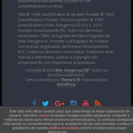
disponible públicamente y puede no ser
completamente correcta.
Elite © 1984 David Braben & Ian Bell. Frontier © 1993
David Braben, Frontier: First Encounters © 1995
David Braben y Elite: Dangerous © 2012, 2013
Frontier Developments Plc. Todos los derechos
reservados. 'Elite', el logotipo de Elite El logotipo de
Elite: Dangerous, 'Frontier' y el logotipo de Frontier
son marcas registradas de Frontier Developments
PLC. Todos los derechos reservados. Todas las otras
marcas y elementos sujetos a copyright son
propiedad de sus respectivos propietarios.
Copyright © 2026
Elite: Dangerous ESP
. Todos los
derechos reservados..
Tema: ColorMag por
ThemeGrill
. Potenciado por
WordPress
Esta obra está bajo una
Licencia Creative Commons
Este sitio web utiliza cookies para que usted tenga la mejor experiencia de
usuario. Nuestros
socios
(incluidos Google) pueden almacener compartir y
estionar tus daots para ofrecer anuncios personalizados. Si continúa navegand
está dando su consentimiento para la aceptación de las mencionadas cookies y 
Atribución-NoComercial 4.0 Internacional
aceptación de nuestra
política de cookies
, pinche el enlace para mayor
información.