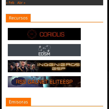
« Feb
Abr »
Recursos
Emisoras