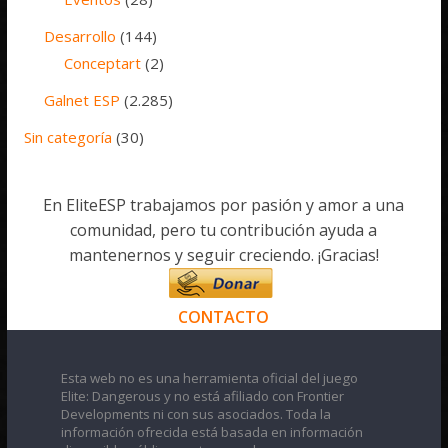
Desarrollo
(144)
Conceptart
(2)
Galnet ESP
(2.285)
Sin categoría
(30)
En EliteESP trabajamos por pasión y amor a una
comunidad, pero tu contribución ayuda a
mantenernos y seguir creciendo. ¡Gracias!
CONTACTO
Esta web no es una herramienta oficial del juego
Elite: Dangerous y no está afiliado con Frontier
Developments ni con sus asociados. Toda la
información ofrecida está basada en información