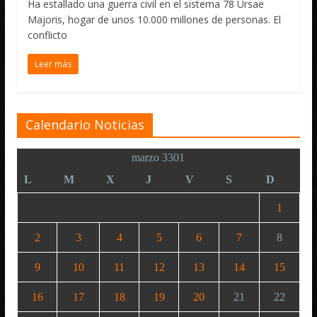
Ha estallado una guerra civil en el sistema 78 Ursae
Majoris, hogar de unos 10.000 millones de personas. El
conflicto
Leer más
Calendario Noticias
marzo 3301
L
M
X
J
V
S
D
1
2
3
4
5
6
7
8
9
10
11
12
13
14
15
16
17
18
19
20
21
22