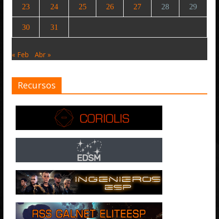
23
24
25
26
27
28
29
30
31
« Feb
Abr »
Recursos