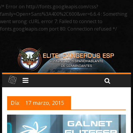
/* Error on http://fonts.googleapis.com/css?
family=Open+Sans%3A400%2C600&ver=6.6.4 : Something
went wrong: cURL error 7: Failed to connect to
fonts.googleapis.com port 80: Connection refused */
Día:
17 marzo, 2015