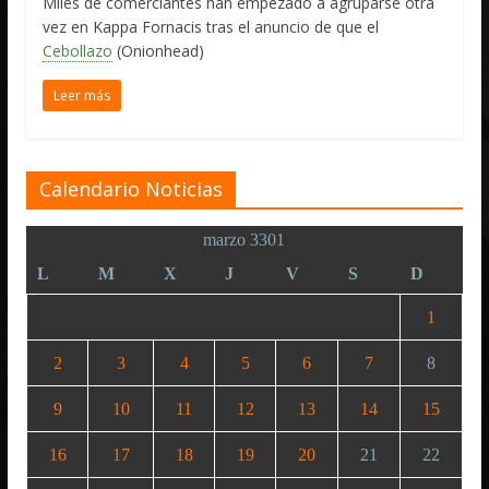
Miles de comerciantes han empezado a agruparse otra
vez en Kappa Fornacis tras el anuncio de que el
Cebollazo
(Onionhead)
Leer más
Calendario Noticias
marzo 3301
L
M
X
J
V
S
D
1
2
3
4
5
6
7
8
9
10
11
12
13
14
15
16
17
18
19
20
21
22