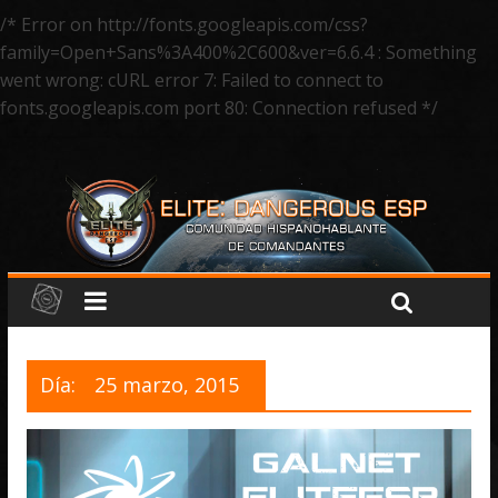
/* Error on http://fonts.googleapis.com/css?
family=Open+Sans%3A400%2C600&ver=6.6.4 : Something
went wrong: cURL error 7: Failed to connect to
fonts.googleapis.com port 80: Connection refused */
Día:
25 marzo, 2015