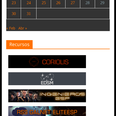
23
24
25
26
27
28
29
30
31
« Feb
Abr »
Recursos