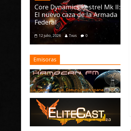
las Operations, e
e Dynamics Kestrel Mk II:
Nomad y numer
nuevo caza de la Armada
mejoras
eral
4 julio, 2026
Txus
julio, 2026
Txus
0
Emisoras