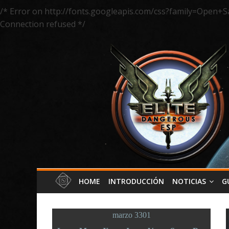
/* Error on http://fonts.googleapis.com/css?family=Open+S
Connection refused */
HOME
INTRODUCCIÓN
NOTICIAS
G
marzo 3301