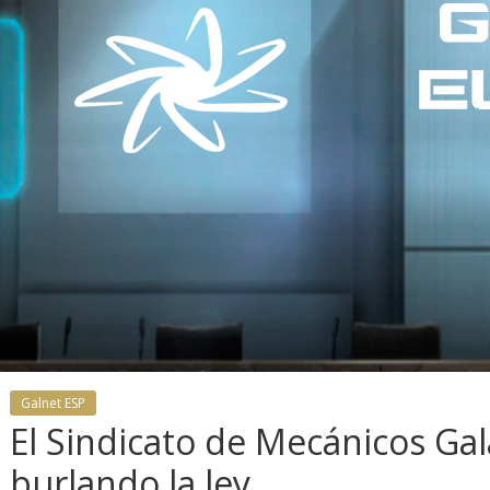
Galnet ESP
El Sindicato de Mecánicos Gal
recibe la
burlando la ley
.0: llegan