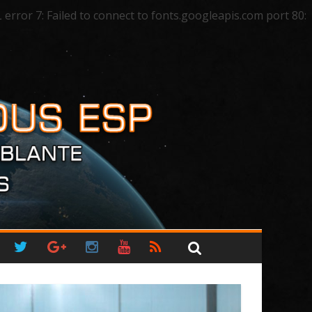
ror 7: Failed to connect to fonts.googleapis.com port 80: