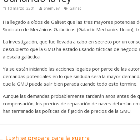
l vehículo
Desarrollo
Noticias
10 marzo, 3301
Shemuev
Galnet
osas
Diario de Desarrollo de
Mayo de 2026
Ha llegado a oídos de GalNet que las tres mayores potencias de
Sindicato de Mecánicos Galácticos (Galactic Mechanics Union), tr
0
28 mayo, 2026
Txus
0
La investigación, que fue llevada a cabo en secreto por un cons
descubierto que la GMU ha estado usando tácticas de negocio a
a escala galáctica.
Ya se están iniciando las acciones legales por parte de las aut
demandas potenciales en lo que sinduda será la mayor demanda 
que la GMU pueda salir bien parada cuando todo esto termine.
Aunque las demandas probablemente tardarán años antes de qu
compensación, los precios de reparación de naves deberían e
han terminado las políticas de fijación de precios de la GMU.
←
Lugh se prepara para la guerra