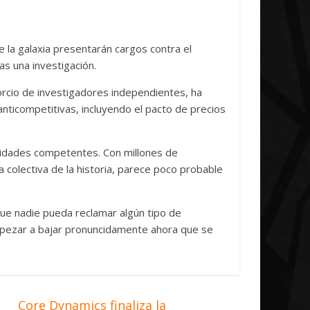
Radicoida Unica Research
investigación
Initiative Concludes
Unica
 la galaxia presentarán cargos contra el
as una investigación.
14 abril, 2026
Txus
0
7 abril, 2026
Txu
orcio de investigadores independientes, ha
nticompetitivas, incluyendo el pacto de precios
oridades competentes. Con millones de
colectiva de la historia, parece poco probable
e nadie pueda reclamar algún tipo de
mpezar a bajar pronuncidamente ahora que se
Core Dynamics finaliza la