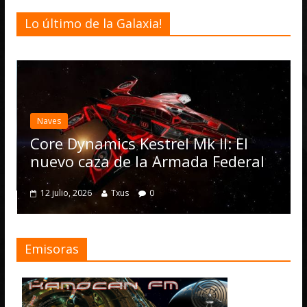
Lo último de la Galaxia!
Desarrollo
Noti
Elite Dange
actualizació
Operations,
namics Kestrel Mk II: El
numerosas 
caza de la Armada Federal
4 julio, 2026
T
2026
Txus
0
Emisoras