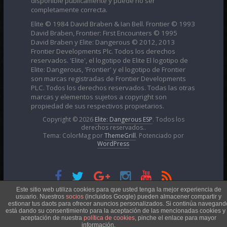
completamente correcta.
Elite © 1984 David Braben & Ian Bell. Frontier © 1993
David Braben, Frontier: First Encounters © 1995
David Braben y Elite: Dangerous © 2012, 2013
Frontier Developments Plc. Todos los derechos
reservados. 'Elite', el logotipo de Elite El logotipo de
Elite: Dangerous, 'Frontier' y el logotipo de Frontier
son marcas registradas de Frontier Developments
PLC. Todos los derechos reservados. Todas las otras
marcas y elementos sujetos a copyright son
propiedad de sus respectivos propietarios.
Copyright © 2026
Elite: Dangerous ESP
. Todos los
derechos reservados..
Tema: ColorMag por
ThemeGrill
. Potenciado por
WordPress
Esta obra está bajo una
Licencia Creative Commons
Este sitio web utiliza cookies para que usted tenga la mejor experiencia de
usuario. Nuestros
socios
(incluidos Google) pueden almacener compartir y
estionar tus daots para ofrecer anuncios personalizados. Si continúa navegand
está dando su consentimiento para la aceptación de las mencionadas cookies y 
Atribución-NoComercial 4.0 Internacional
aceptación de nuestra
política de cookies
, pinche el enlace para mayor
información.