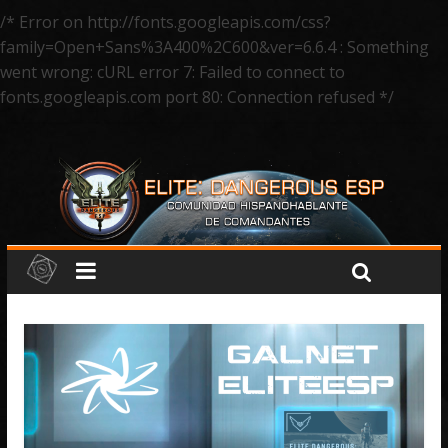
/* Error on http://fonts.googleapis.com/css?
family=Open+Sans%3A400%2C600&ver=6.6.4 : Something
went wrong: cURL error 7: Failed to connect to
fonts.googleapis.com port 80: Connection refused */