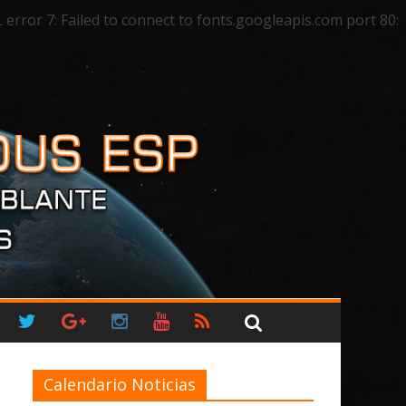
ror 7: Failed to connect to fonts.googleapis.com port 80:
Calendario Noticias