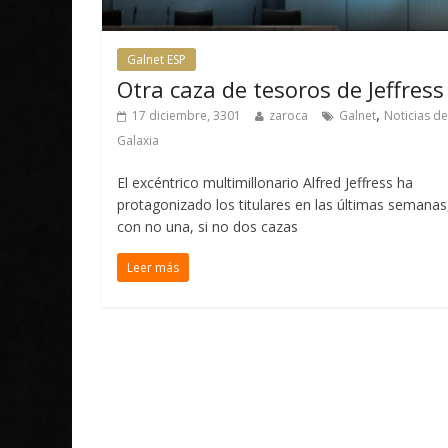
Galnet ESP
Otra caza de tesoros de Jeffress
,
17 diciembre, 3301
zaroca
Galnet
Noticias de
Galaxia
El excéntrico multimillonario Alfred Jeffress ha
protagonizado los titulares en las últimas semanas
con no una, si no dos cazas
Leer más