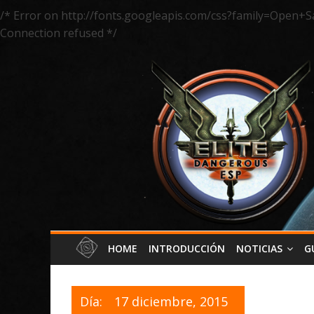
/* Error on http://fonts.googleapis.com/css?family=Open+S
Connection refused */
HOME
INTRODUCCIÓN
NOTICIAS
G
Día:
17 diciembre, 2015