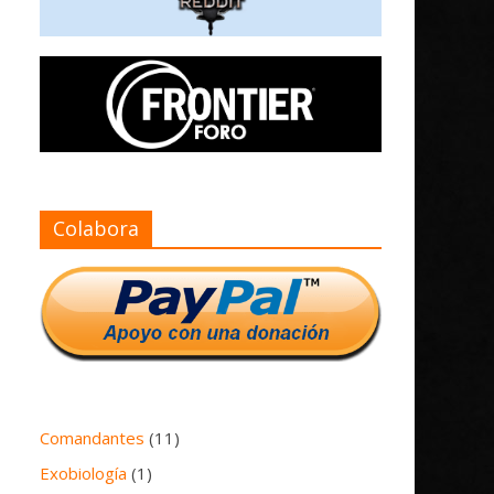
Colabora
Comandantes
(11)
Exobiología
(1)