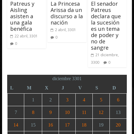
Patreus y
La Princesa
El senador
Aisling
Arissa da un
Patreus
asisten a
discurso a la
declara que
una gala
nación
la sucesión
benéfica
es un tema
2 abril, 3301
de poder y
22 abril, 3301
0
no de
0
sangre
21 diciembre,
3300
0
diciembre 3301
L
M
X
J
V
S
D
1
2
3
4
5
6
7
8
9
10
11
12
13
14
15
16
17
18
19
20