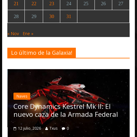
21
22
23
24
25
26
27
28
29
30
31
« Nov
Ene »
Lo último de la Galaxia!
E
a
Naves
O
Core Dynamics Kestrel Mk II: El
nuevo caza de la Armada Federal
12 julio, 2026
Txus
0