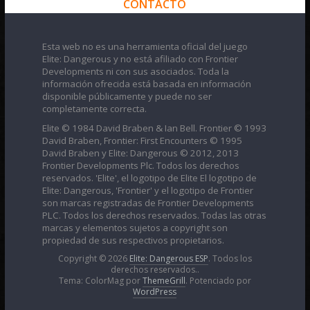
CONTACTO
Esta web no es una herramienta oficial del juego
Elite: Dangerous y no está afiliado con Frontier
Developments ni con sus asociados. Toda la
información ofrecida está basada en información
disponible públicamente y puede no ser
completamente correcta.
Elite © 1984 David Braben & Ian Bell. Frontier © 1993
David Braben, Frontier: First Encounters © 1995
David Braben y Elite: Dangerous © 2012, 2013
Frontier Developments Plc. Todos los derechos
reservados. 'Elite', el logotipo de Elite El logotipo de
Elite: Dangerous, 'Frontier' y el logotipo de Frontier
son marcas registradas de Frontier Developments
PLC. Todos los derechos reservados. Todas las otras
marcas y elementos sujetos a copyright son
propiedad de sus respectivos propietarios.
Copyright © 2026
Elite: Dangerous ESP
. Todos los
derechos reservados..
Tema: ColorMag por
ThemeGrill
. Potenciado por
WordPress