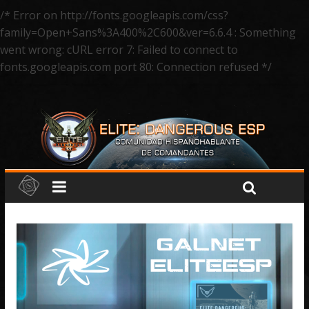
/* Error on http://fonts.googleapis.com/css?
family=Open+Sans%3A400%2C600&ver=6.6.4 : Something
went wrong: cURL error 7: Failed to connect to
fonts.googleapis.com port 80: Connection refused */