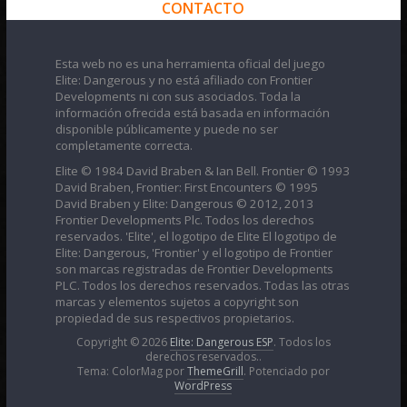
CONTACTO
Esta web no es una herramienta oficial del juego
Elite: Dangerous y no está afiliado con Frontier
Developments ni con sus asociados. Toda la
información ofrecida está basada en información
disponible públicamente y puede no ser
completamente correcta.
Elite © 1984 David Braben & Ian Bell. Frontier © 1993
David Braben, Frontier: First Encounters © 1995
David Braben y Elite: Dangerous © 2012, 2013
Frontier Developments Plc. Todos los derechos
reservados. 'Elite', el logotipo de Elite El logotipo de
Elite: Dangerous, 'Frontier' y el logotipo de Frontier
son marcas registradas de Frontier Developments
PLC. Todos los derechos reservados. Todas las otras
marcas y elementos sujetos a copyright son
propiedad de sus respectivos propietarios.
Copyright © 2026
Elite: Dangerous ESP
. Todos los
derechos reservados..
Tema: ColorMag por
ThemeGrill
. Potenciado por
WordPress