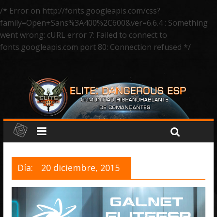
/* Error on http://fonts.googleapis.com/css?
family=Open+Sans%3A400%2C600&ver=6.6.4 : Something
went wrong: cURL error 7: Failed to connect to
fonts.googleapis.com port 80: Connection refused */
Día:
20 diciembre, 2015