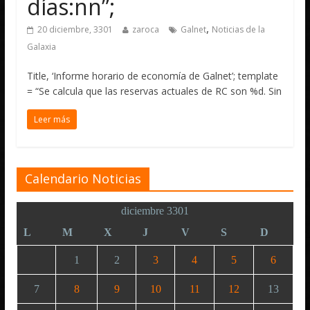
días:nn”;
,
20 diciembre, 3301
zaroca
Galnet
Noticias de la
Galaxia
Title, ‘Informe horario de economía de Galnet’; template
= “Se calcula que las reservas actuales de RC son %d. Sin
Leer más
Calendario Noticias
diciembre 3301
L
M
X
J
V
S
D
1
2
3
4
5
6
7
8
9
10
11
12
13