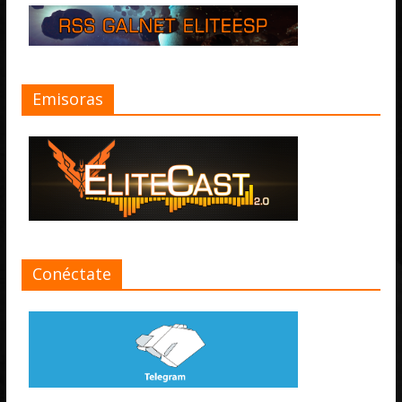
Emisoras
Conéctate