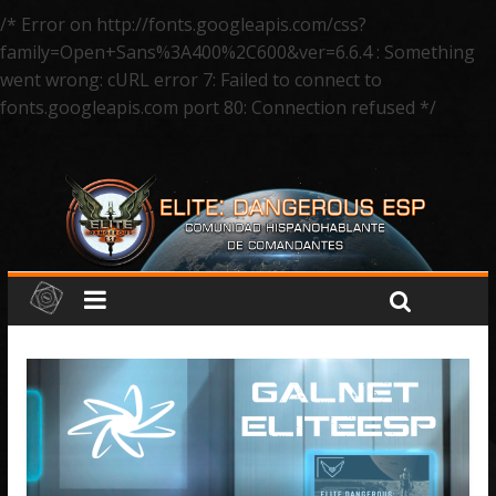
/* Error on http://fonts.googleapis.com/css?
family=Open+Sans%3A400%2C600&ver=6.6.4 : Something
went wrong: cURL error 7: Failed to connect to
fonts.googleapis.com port 80: Connection refused */