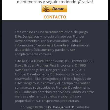
mantenernos y seguir creciendo. ¡Gracias!
CONTACTO
Esta web no es una herramienta oficial del juego
Elite: Dangerous y no está afiliado con Frontier
Developments ni con sus asociados. Toda la
información ofrecida está basada en información
disponible públicamente y puede no ser
completamente correcta.
Elite © 1984 David Braben & Ian Bell. Frontier © 1993
David Braben, Frontier: First Encounters © 1995
David Braben y Elite: Dangerous © 2012, 2013
Frontier Developments Plc. Todos los derechos
reservados. 'Elite', el logotipo de Elite El logotipo de
Elite: Dangerous, 'Frontier' y el logotipo de Frontier
son marcas registradas de Frontier Developments
PLC. Todos los derechos reservados. Todas las otras
marcas y elementos sujetos a copyright son
propiedad de sus respectivos propietarios.
Copyright © 2026
Elite: Dangerous ESP
. Todos los