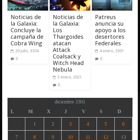
Noticias de
Noticias de
Patreus
la Galaxia:
la Galaxia:
anuncia su
Concluye la
Los
apoyo a los
campaña de
Thargoides
desertores
Cobra Wing
atacan
Federales
Attack
20 julio, 3304
4 enero, 3301
Coalsack y
0
0
Witch Head
Nebula
5 enero, 2021
0
diciembre 3301
L
M
X
J
V
S
D
1
2
3
4
5
6
7
8
9
10
11
12
13