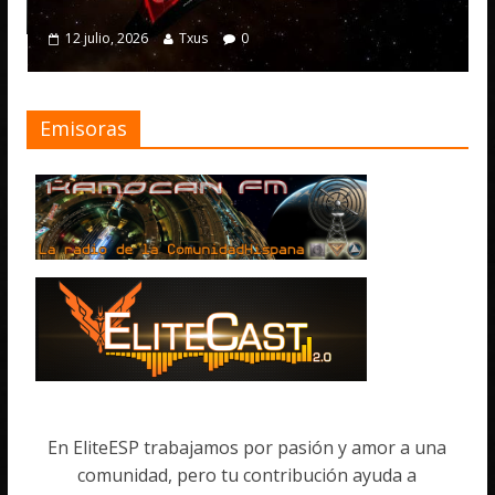
4 julio, 2026
julio, 2026
Txus
0
Emisoras
En EliteESP trabajamos por pasión y amor a una
comunidad, pero tu contribución ayuda a