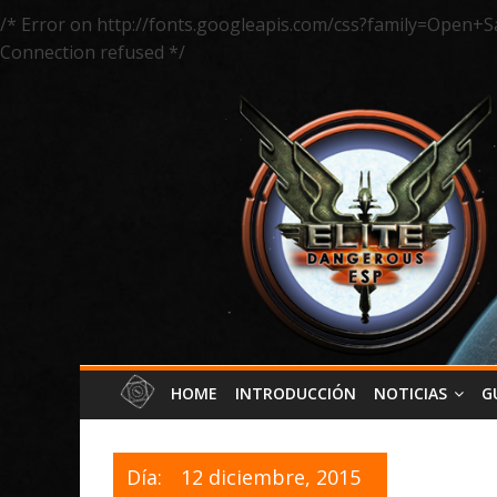
/* Error on http://fonts.googleapis.com/css?family=Open+S
Connection refused */
HOME
INTRODUCCIÓN
NOTICIAS
G
Día:
12 diciembre, 2015