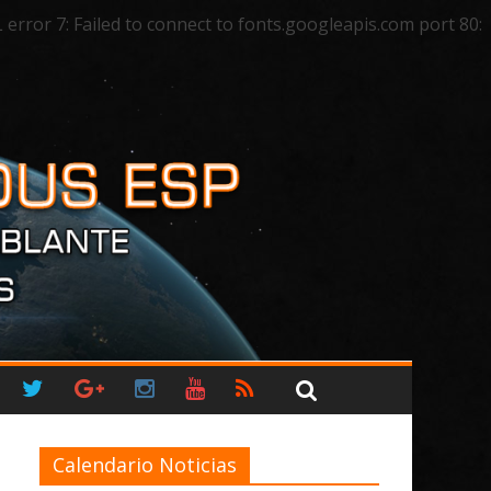
ror 7: Failed to connect to fonts.googleapis.com port 80:
Calendario Noticias