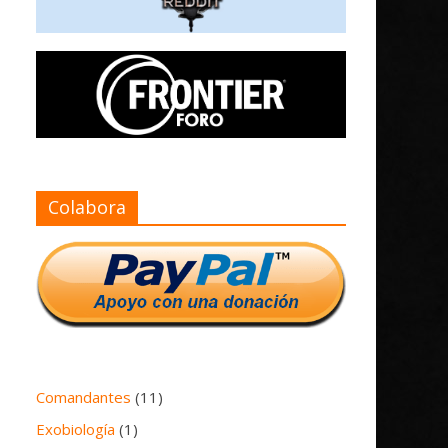
Colabora
Comandantes
(11)
Exobiología
(1)