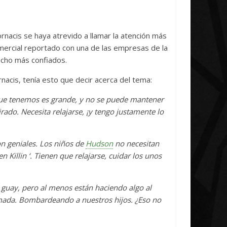
tiative Concludes
Unica
abril, 2026
Txus
0
7 abril, 2026
Txus
nacis se haya atrevido a llamar la atención más
omercial reportado con una de las empresas de la
ucho más confiados.
nacis, tenía esto que decir acerca del tema:
 que tenemos es grande, y no se puede mantener
rado. Necesita relajarse, ¡y tengo justamente lo
n geniales. Los niños de
Hudson
no necesitan
Killin ‘. Tienen que relajarse, cuidar los unos
s guay, pero al menos están haciendo algo al
Armada. Bombardeando a nuestros hijos. ¿Eso no