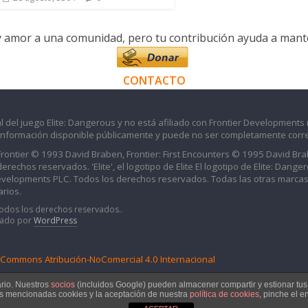
y amor a una comunidad, pero tu contribución ayuda a manten
CONTACTO
l del juego Elite: Dangerous y no está afiliado con Frontier Developments 
información disponible públicamente y puede no ser completamente corre
 Frontier © 1993 David Braben, Frontier: First Encounters © 1995 David B
echos reservados. 'Elite', el logotipo de Elite El logotipo de Elite: Dangero
evelopments PLC. Todos los derechos reservados. Todas las otras marcas
rios.
Todos los derechos reservados..
iado por
WordPress
e Commons Atribución-NoComercial 4.0 Internacional
ario. Nuestros
socios
(incluidos Google) pueden almacener compartir y estionar tu
as mencionadas cookies y la aceptación de nuestra
política de cookies
, pinche el e