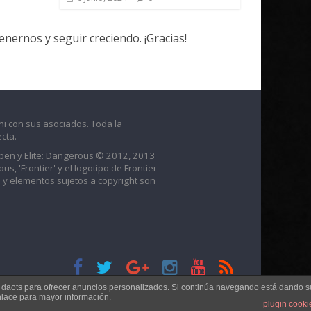
ernos y seguir creciendo. ¡Gracias!
ni con sus asociados. Toda la
cta.
raben y Elite: Dangerous © 2012, 2013
us, 'Frontier' y el logotipo de Frontier
 y elementos sujetos a copyright son
s daots para ofrecer anuncios personalizados. Si continúa navegando está dando s
nlace para mayor información.
plugin cooki