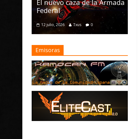
Nomad y numerosa
vo caza de la Armada
mejoras
l
4 julio, 2026
Txus
0
 2026
Txus
0
Emisoras