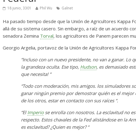
s
Diario de Desarrollo de
Ini
Mayo de 2026
18 junio, 3301
Phil Wu
Galnet
14 
Ha pasado tiempo desde que la Unión de Agricultores Kappa For
28 mayo, 2026
Txus
0
allá de su sistema casero. Sin embargo, a raíz de un acuerdo c
senadora Zemina
Torval
, los agricultores de Panem parecen m
Georgio Argelia, portavoz de la Unión de Agricultores Kappa For
“Incluso con un nuevo presidente, no van a ganar. Lo
la grandeza oculta. Ese tipo,
Hudson
, es demasiado esti
que necesita! ”
“Todo con moderación, mis amigos. los simuladores so
ganar ningún premio por demostrar quién es el mejor en 
de los otros, estar en contacto con sus raíces “.
“El
Imperio
se enrolla con nosotros. La esclavitud no e
respecto. Estos chavales de la Fed alistándose en la 
es esclavitud? ¿Quien es mejor? “