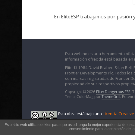
En EliteESP trabajamos por pasión 
Esta web no es una herramienta oficia
información ofrecida está basada en 
Elite © 1984 David Braben & Ian Bell.
Frontier Developments Plc. Todos los der
son marcas registradas de Frontier D
propiedad de sus respectivos propieta
Copyright © 2026
Elite: Dangerous ESP
. 
Tema: ColorMag por
ThemeGrill
. Potenc
Esta obra está bajo una
Licencia Creativ
Este sitio web utiliza cookies para que usted tenga la mejor experiencia de usu
consentimiento para la aceptación de l