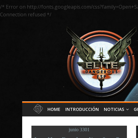
/* Error on http://fonts.googleapis.com/css?family=Open+S
Connection refused */
HOME
INTRODUCCIÓN
NOTICIAS
G
junio 3301