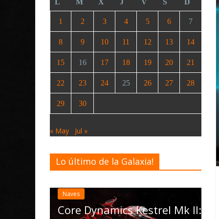
L
M
X
J
V
S
D
1
2
3
4
5
6
7
8
9
10
11
12
13
14
15
16
17
18
19
20
21
22
23
24
25
26
27
28
29
30
« May
Jul »
Lo último de la Galaxia!
Desarrollo
Noticias
Elite Dangerous rec
actualización 4.4.0:
las Operations, el v
ynamics Kestrel Mk II: