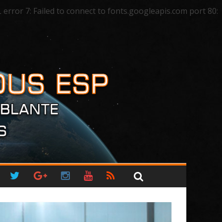
ror 7: Failed to connect to fonts.googleapis.com port 80: