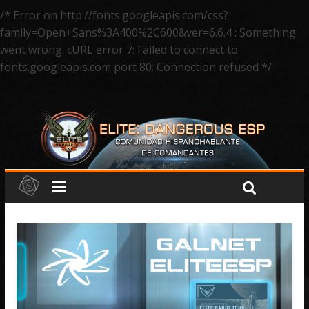
/* Error on http://fonts.googleapis.com/css?
family=Open+Sans%3A400%2C600&ver=6.6.4 : Something
went wrong: cURL error 7: Failed to connect to
fonts.googleapis.com port 80: Connection refused */