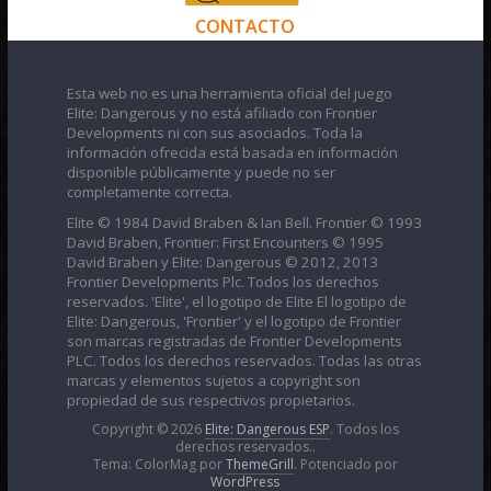
CONTACTO
Esta web no es una herramienta oficial del juego
Elite: Dangerous y no está afiliado con Frontier
Developments ni con sus asociados. Toda la
información ofrecida está basada en información
disponible públicamente y puede no ser
completamente correcta.
Elite © 1984 David Braben & Ian Bell. Frontier © 1993
David Braben, Frontier: First Encounters © 1995
David Braben y Elite: Dangerous © 2012, 2013
Frontier Developments Plc. Todos los derechos
reservados. 'Elite', el logotipo de Elite El logotipo de
Elite: Dangerous, 'Frontier' y el logotipo de Frontier
son marcas registradas de Frontier Developments
PLC. Todos los derechos reservados. Todas las otras
marcas y elementos sujetos a copyright son
propiedad de sus respectivos propietarios.
Copyright © 2026
Elite: Dangerous ESP
. Todos los
derechos reservados..
Tema: ColorMag por
ThemeGrill
. Potenciado por
WordPress