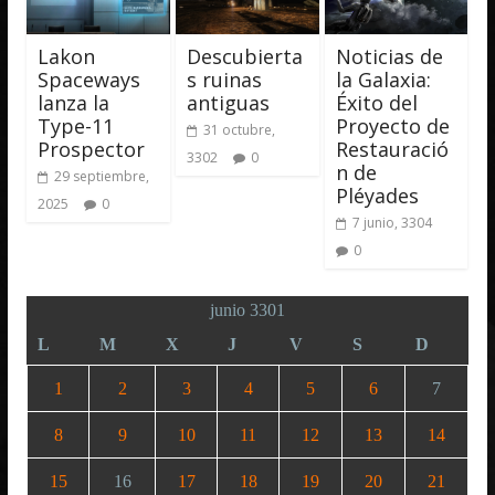
Lakon
Descubierta
Noticias de
Spaceways
s ruinas
la Galaxia:
lanza la
antiguas
Éxito del
Type-11
Proyecto de
31 octubre,
Prospector
Restauració
3302
0
n de
29 septiembre,
Pléyades
2025
0
7 junio, 3304
0
junio 3301
L
M
X
J
V
S
D
1
2
3
4
5
6
7
8
9
10
11
12
13
14
15
16
17
18
19
20
21