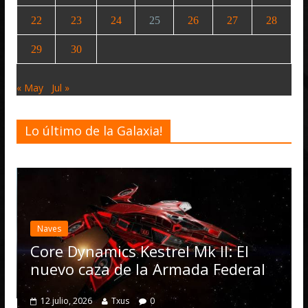
22
23
24
25
26
27
28
29
30
« May
Jul »
Lo último de la Galaxia!
Desarrollo
Noticias
Elite Dangero
actualización 
Operations, e
mics Kestrel Mk II: El
numerosas m
za de la Armada Federal
4 julio, 2026
Txus
Txus
0