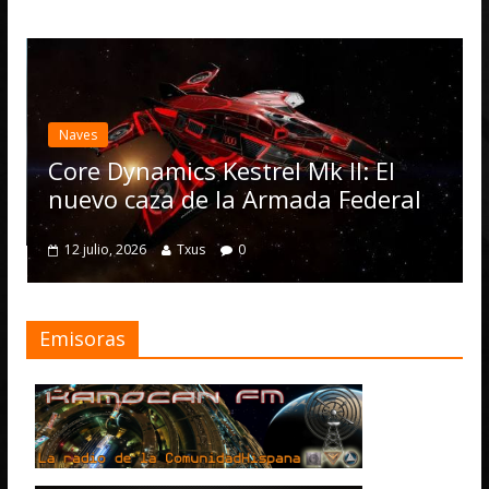
Desarrollo
N
Elite Dan
actualizac
Operation
Dynamics Kestrel Mk II: El
numerosa
o caza de la Armada Federal
4 julio, 2026
o, 2026
Txus
0
Emisoras