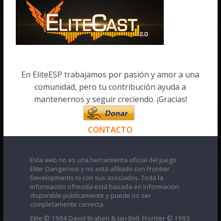
En EliteESP trabajamos por pasión y amor a una
comunidad, pero tu contribución ayuda a
mantenernos y seguir creciendo. ¡Gracias!
CONTACTO
Esta web no es una herramienta oficial del juego
Elite: Dangerous y no está afiliado con Frontier
Developments ni con sus asociados. Toda la
información ofrecida está basada en información
disponible públicamente y puede no ser
completamente correcta.
Elite © 1984 David Braben & Ian Bell. Frontier © 1993