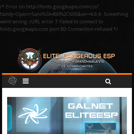
/* Error on http://fonts.googleapis.com/css?
family=Open+Sans%3A400%2C600&ver=6.6.4 : Something
went wrong: cURL error 7: Failed to connect to
fonts.googleapis.com port 80: Connection refused */