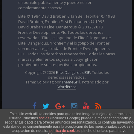
disponible públicamente y puede no ser
completamente correcta.
Elite © 1984 David Braben & Ian Bell. Frontier © 1993
David Braben, Frontier: First Encounters © 1995
David Braben y Elite: Dangerous © 2012, 2013
Frontier Developments Plc. Todos los derechos
reservados. 'Elite', el logotipo de Elite El logotipo de
Elite: Dangerous, 'Frontier' y el logotipo de Frontier
son marcas registradas de Frontier Developments
PLC. Todos los derechos reservados. Todas las otras
marcas y elementos sujetos a copyright son
propiedad de sus respectivos propietarios.
Copyright © 2026
Elite: Dangerous ESP
. Todos los
derechos reservados..
Tema: ColorMag por
ThemeGrill
. Potenciado por
WordPress
Esta obra está bajo una
Licencia Creative Commons
Este sitio web utiliza cookies para que usted tenga la mejor experiencia de
usuario. Nuestros
socios
(incluidos Google) pueden almacener compartir y
estionar tus daots para ofrecer anuncios personalizados. Si continúa navegand
está dando su consentimiento para la aceptación de las mencionadas cookies y 
Atribución-NoComercial 4.0 Internacional
aceptación de nuestra
política de cookies
, pinche el enlace para mayor