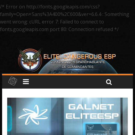
/* Error on http://fonts.googleapis.com/css?
family=Open+Sans%3A400%2C600&ver=6.6.4 : Something
went wrong: cURL error 7: Failed to connect to
fonts.googleapis.com port 80: Connection refused */