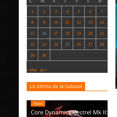
L
M
X
J
V
S
D
1
2
3
4
5
6
7
8
9
10
11
12
13
14
15
16
17
18
19
20
21
22
23
24
25
26
27
28
29
30
« May
Jul »
Lo último de la Galaxia!
Desarrollo
Elite D
actuali
e
Naves
las Ope
oida
Core Dynamics Kestrel Mk II: