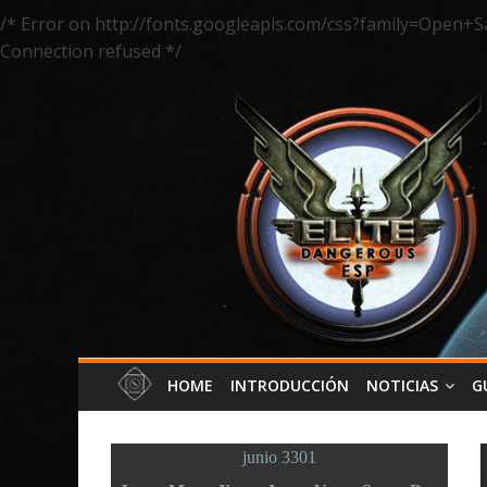
/* Error on http://fonts.googleapis.com/css?family=Open+S
Connection refused */
HOME
INTRODUCCIÓN
NOTICIAS
G
junio 3301