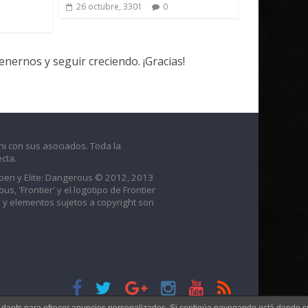
26 octubre, 3301
0
ernos y seguir creciendo. ¡Gracias!
ni con sus asociados. Toda la
cta.
raben y Elite: Dangerous © 2012, 2013
us, 'Frontier' y el logotipo de Frontier
 y elementos sujetos a copyright son