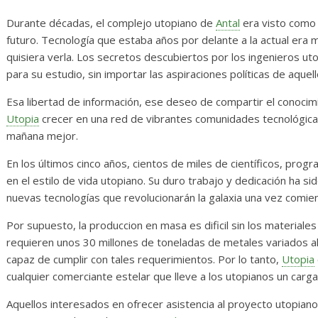
 y numerosas
Diario de Desarrollo
s
Mayo de 2026
Durante décadas, el complejo utopiano de
Antal
era visto como u
futuro. Tecnología que estaba años por delante a la actual era
26
Txus
0
28 mayo, 2026
Txus
0
quisiera verla. Los secretos descubiertos por los ingenieros u
para su estudio, sin importar las aspiraciones políticas de aquel
Esa libertad de información, ese deseo de compartir el conocimi
Utopia
crecer en una red de vibrantes comunidades tecnológicas 
mañana mejor.
En los últimos cinco años, cientos de miles de científicos, pro
en el estilo de vida utopiano. Su duro trabajo y dedicación ha 
nuevas tecnologías que revolucionarán la galaxia una vez comie
Por supuesto, la produccion en masa es dificil sin los materiale
requieren unos 30 millones de toneladas de metales variados a
capaz de cumplir con tales requerimientos. Por lo tanto,
Utopia
cualquier comerciante estelar que lleve a los utopianos un car
Aquellos interesados en ofrecer asistencia al proyecto utopia