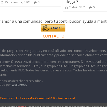
ilegal?
15 diciembre, 3303
0
2 abril, 3301
0
y amor a una comunidad, pero tu contribución ayuda a manten
CONTACTO
l del juego Elite: Dangerous y no está afiliado con Frontier Developments 
información disponible públicamente y puede no ser completamente corre
 Frontier © 1993 David Braben, Frontier: First Encounters © 1995 David B
echos reservados. 'Elite', el logotipo de Elite El logotipo de Elite: Dangero
evelopments PLC. Todos los derechos reservados. Todas las otras marcas
rios.
Todos los derechos reservados..
iado por
WordPress
e Commons Atribución-NoComercial 4.0 Internacional