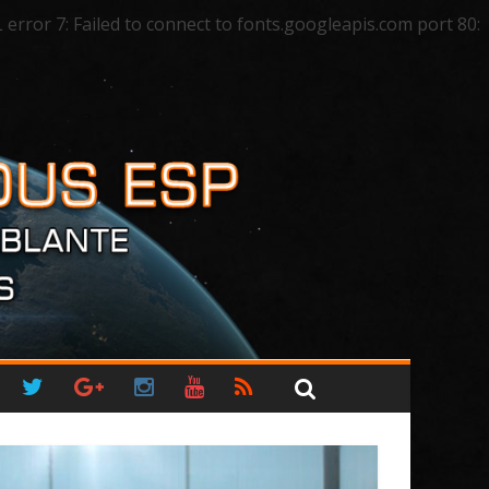
ror 7: Failed to connect to fonts.googleapis.com port 80: