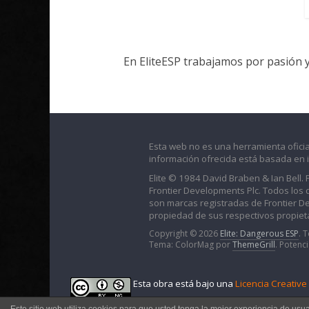
En EliteESP trabajamos por pasión 
Esta web no es una herramienta oficia
información ofrecida está basada en 
Elite © 1984 David Braben & Ian Bell.
Frontier Developments Plc. Todos los der
son marcas registradas de Frontier D
propiedad de sus respectivos propieta
Copyright © 2026
Elite: Dangerous ESP
. 
Tema: ColorMag por
ThemeGrill
. Potenc
Esta obra está bajo una
Licencia Creativ