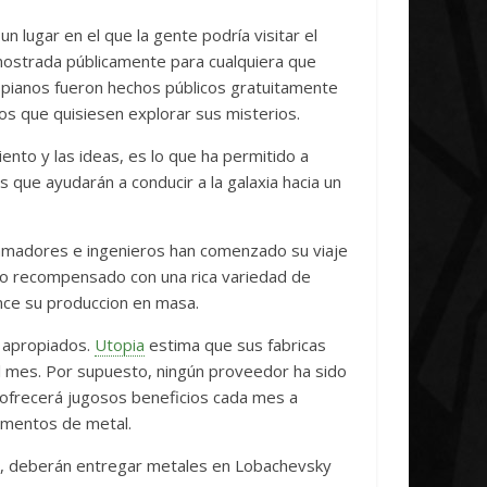
 de
Initiative Concludes
Uni
n lugar en el que la gente podría visitar el
14 abril, 2026
Txus
0
7 ab
 mostrada públicamente para cualquiera que
topianos fueron hechos públicos gratuitamente
los que quisiesen explorar sus misterios.
ento y las ideas, es lo que ha permitido a
que ayudarán a conducir a la galaxia hacia un
gramadores e ingenieros han comenzado su viaje
sido recompensado con una rica variedad de
nce su produccion en masa.
s apropiados.
Utopia
estima que sus fabricas
l mes. Por supuesto, ningún proveedor ha sido
ofrecerá jugosos beneficios cada mes a
gamentos de metal.
no, deberán entregar metales en Lobachevsky