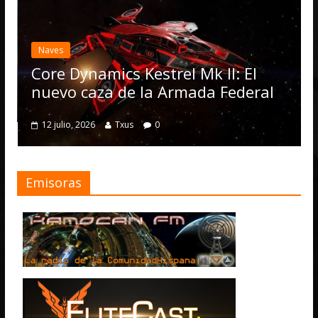
Desarrollo
Elite D
actuali
ves
Operat
re Dynamics Kestrel Mk II: El
numero
evo caza de la Armada Federal
4 julio, 20
2 julio, 2026
Txus
0
Emisoras