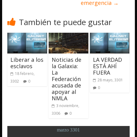
emergencia
→
También te puede gustar
Liberar a los
Noticias de
LA VERDAD
esclavos
la Galaxia:
ESTÁ AHÍ
La
FUERA
18 febrero,
Federación
28 mayo, 3301
3302
0
acusada de
0
apoyar al
NMLA
3 noviembre,
3306
0
marzo 3301