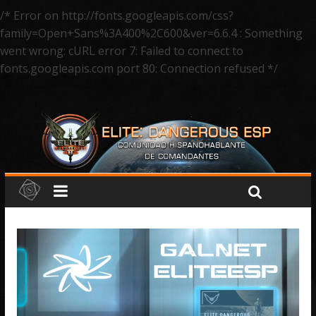
/* Error on http://fonts.googleapis.com/css?
family=Open+Sans%3A400%2C600&ver=6.6.4 : Something
went wrong: cURL error 7: Failed to connect to
fonts.googleapis.com port 80: Connection refused */