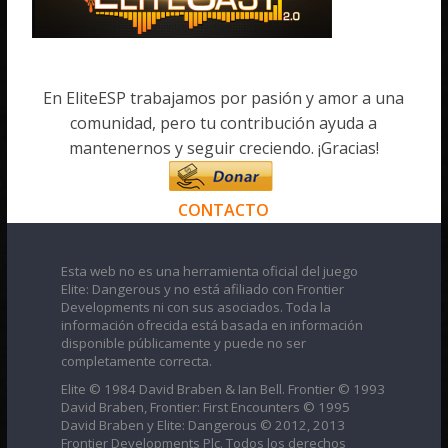
En EliteESP trabajamos por pasión y amor a una
comunidad, pero tu contribución ayuda a
mantenernos y seguir creciendo. ¡Gracias!
CONTACTO
Esta web no es una herramienta oficial del juego
Elite: Dangerous y no está afiliado con Frontier
Developments ni con sus asociados. Toda la
información ofrecida está basada en información
disponible públicamente y puede no ser
completamente correcta.
Elite © 1984 David Braben & Ian Bell. Frontier © 1993
David Braben, Frontier: First Encounters © 1995
David Braben y Elite: Dangerous © 2012, 2013
Frontier Developments Plc. Todos los derechos