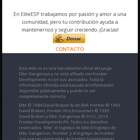
En EliteESP trabajamos por pasión y amor a una
comunidad, pero tu contribución ayuda a
mantenernos y seguir creciendo. ¡Gracias!
CONTACTO
Esta web no es una herramienta oficial del juego
Elite: Dangerous y no está afiliado con Frontier
Developments ni con sus asociados. Toda la
información ofrecida está basada en información
disponible públicamente y puede no ser
completamente correcta.
Elite © 1984 David Braben & Ian Bell. Frontier © 1993
David Braben, Frontier: First Encounters © 1995
David Braben y Elite: Dangerous © 2012, 2013
Frontier Developments Plc. Todos los derechos
reservados. 'Elite', el logotipo de Elite El logotipo de
Elite: Dangerous, 'Frontier' y el logotipo de Frontier
son marcas registradas de Frontier Developments