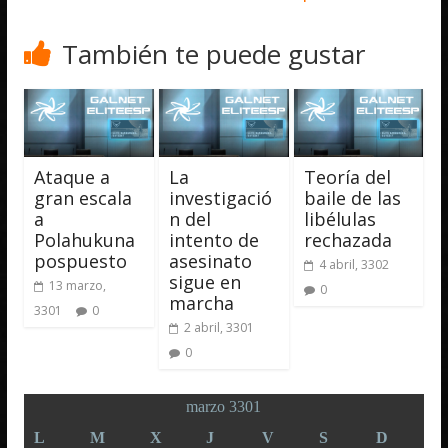
También te puede gustar
Ataque a
La
Teoría del
gran escala
investigació
baile de las
a
n del
libélulas
Polahukuna
intento de
rechazada
pospuesto
asesinato
4 abril, 3302
sigue en
13 marzo,
0
marcha
3301
0
2 abril, 3301
0
marzo 3301
L
M
X
J
V
S
D