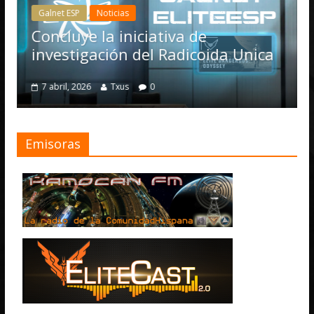
Galnet ESP
Noticias
e
Concluye la iniciativa de
investigación del Radicoida Unica
7 abril, 2026
Txus
0
Emisoras