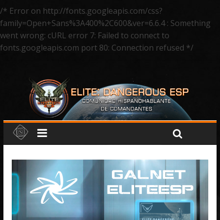
/* Error on http://fonts.googleapis.com/css?
family=Open+Sans%3A400%2C600&ver=6.6.4 : Something
went wrong: cURL error 7: Failed to connect to
fonts.googleapis.com port 80: Connection refused */