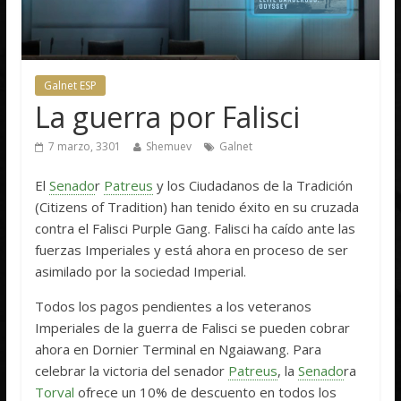
Galnet ESP
La guerra por Falisci
7 marzo, 3301
Shemuev
Galnet
El
Senado
r
Patreus
y los Ciudadanos de la Tradición
(Citizens of Tradition) han tenido éxito en su cruzada
contra el Falisci Purple Gang. Falisci ha caído ante las
fuerzas Imperiales y está ahora en proceso de ser
asimilado por la sociedad Imperial.
Todos los pagos pendientes a los veteranos
Imperiales de la guerra de Falisci se pueden cobrar
ahora en Dornier Terminal en Ngaiawang. Para
celebrar la victoria del senador
Patreus
, la
Senado
ra
Torval
ofrece un 10% de descuento en todos los