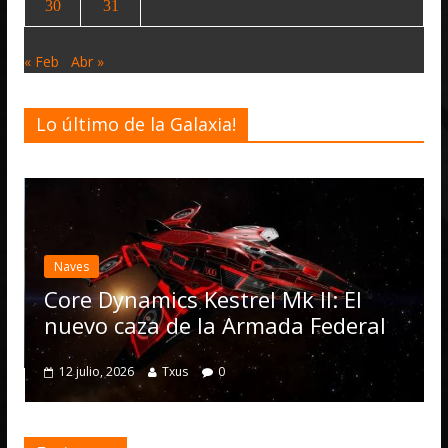
30
31
« Feb
Abr »
Lo último de la Galaxia!
Desarrollo
N
Elite Dan
actualizac
Operation
Dynamics Kestrel Mk II: El
numerosa
o caza de la Armada Federal
4 julio, 2026
o, 2026
Txus
0