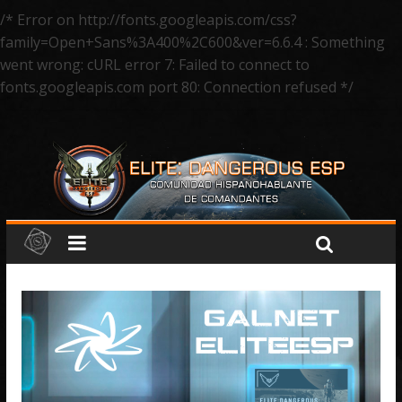
/* Error on http://fonts.googleapis.com/css?
family=Open+Sans%3A400%2C600&ver=6.6.4 : Something
went wrong: cURL error 7: Failed to connect to
fonts.googleapis.com port 80: Connection refused */