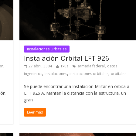
Instalaciones Orbitales
Instalación Orbital LFT 926
,
,
on
27 abril, 3304
Txus
armada federal
datos
,
,
,
ingenieros
Instalaciones
instalaciones orbitales
orbitales
Se puede encontrar una Instalación Militar en órbita a
ión.
LFT 926 A. Manten la distancia con la estructura, un
gran
Leer más