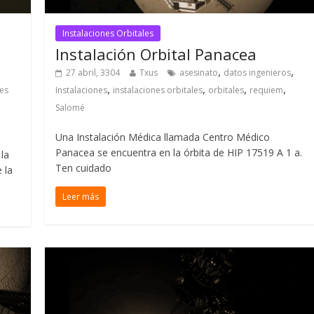
Instalaciones Orbitales
Instalación Orbital Panacea
,
,
27 abril, 3304
Txus
asesinato
datos ingenieros
,
,
,
,
nes
Instalaciones
instalaciones orbitales
orbitales
requiem
Salomé
Una Instalación Médica llamada Centro Médico
Panacea se encuentra en la órbita de HIP 17519 A 1 a.
 la
Ten cuidado
 la
Leer más