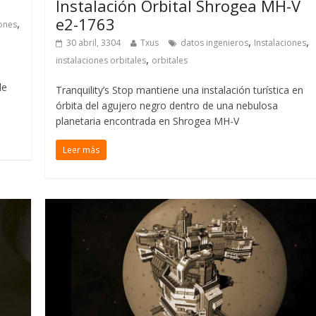
Instalación Orbital Shrogea MH-V
e2-1763
,
iones
,
,
30 abril, 3304
Txus
datos ingenieros
Instalaciones
,
instalaciones orbitales
orbitales
de
Tranquility’s Stop mantiene una instalación turística en
órbita del agujero negro dentro de una nebulosa
planetaria encontrada en Shrogea MH-V
Leer más