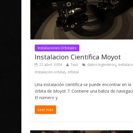
Instalaciones Orbitales
Instalacion Científica Moyot
,
27 abril, 3304
Txus
datos ingenieros
instalaci
,
instalacion orbital
orbital
Una instalación científica se puede encontrar en la
órbita de Moyot 7. Contiene una baliza de navegac
El número y
Leer más