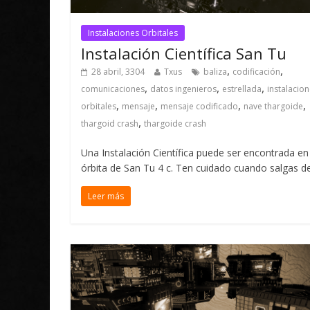
Instalaciones Orbitales
Instalación Científica San Tu
,
,
28 abril, 3304
Txus
baliza
codificación
,
,
,
comunicaciones
datos ingenieros
estrellada
instalacio
,
,
,
,
orbitales
mensaje
mensaje codificado
nave thargoide
,
thargoid crash
thargoide crash
Una Instalación Científica puede ser encontrada en
órbita de San Tu 4 c. Ten cuidado cuando salgas de
Leer más