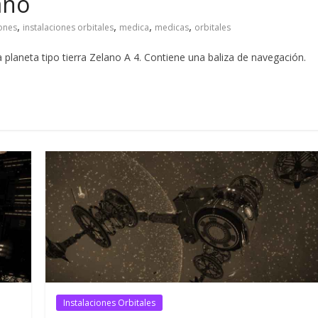
ano
,
,
,
,
iones
instalaciones orbitales
medica
medicas
orbitales
a planeta tipo tierra Zelano A 4. Contiene una baliza de navegación.
Instalaciones Orbitales