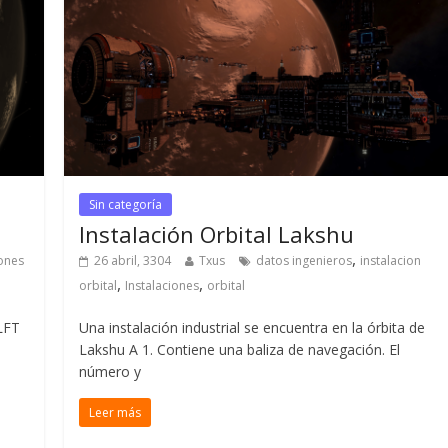
Sin categoría
Instalación Orbital Lakshu
,
iones
26 abril, 3304
Txus
datos ingenieros
instalacion
,
,
orbital
Instalaciones
orbital
 LFT
Una instalación industrial se encuentra en la órbita de
Lakshu A 1. Contiene una baliza de navegación. El
número y
Leer más