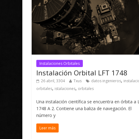
Instalaciones Orbitales
Instalación Orbital LFT 1748
,
26 abril, 3304
Txus
datos ingenieros
instalac
,
,
orbitales
istalaciones
orbitales
Una instalación científica se encuentra en órbita a
1748 A 2. Contiene una baliza de navegación. El
número y
Leer más