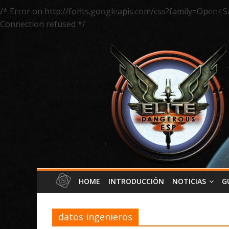
/* Error on http://fonts.googleapis.com/css?family=Open+S
Connection refused */
HOME
INTRODUCCIÓN
NOTICIAS
G
datos ingenieros