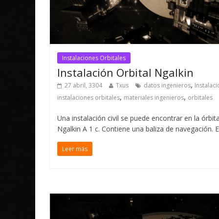
Instalaciones Orbitales
Instalación Orbital Ngalkin
,
27 abril, 3304
Txus
datos ingenieros
Instalac
,
,
instalaciones orbitales
materiales ingenieros
orbitales
Una instalación civil se puede encontrar en la órbit
Ngalkin A 1 c. Contiene una baliza de navegación. E
Leer más