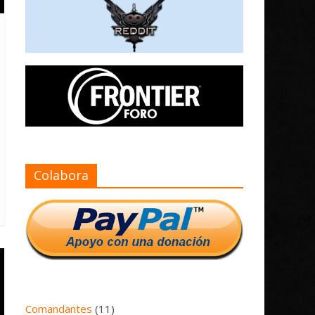
Colabora
Comandantes
(11)