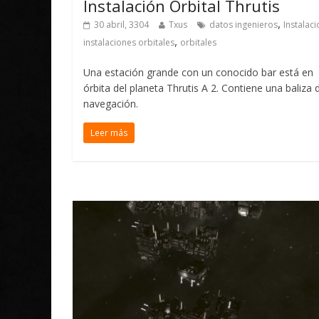
Instalación Orbital Thrutis
,
30 abril, 3304
Txus
datos ingenieros
Instalac
,
instalaciones orbitales
orbitales
Una estación grande con un conocido bar está en
órbita del planeta Thrutis A 2. Contiene una baliza 
navegación.
Leer más