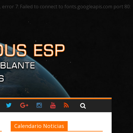
ror 7: Failed to connect to fonts.googleapis.com port 80:
Calendario Noticias