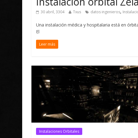
Instalacion orbital Zel
,
30 abril, 3304
Txus
datos ingenieros
Instalac
Una instalación médica y hospitalaria está en órbit
El
Leer más
Instalaciones Orbitales