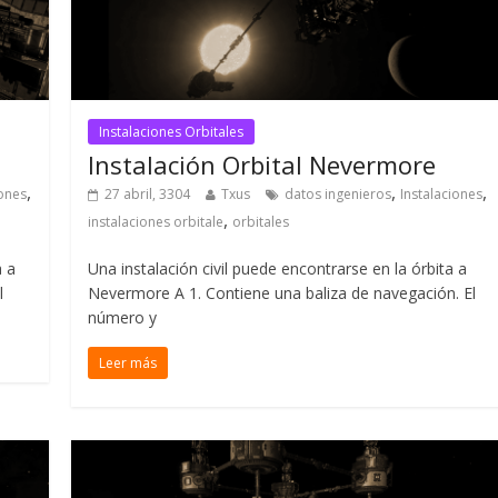
Instalaciones Orbitales
Instalación Orbital Nevermore
,
,
,
iones
27 abril, 3304
Txus
datos ingenieros
Instalaciones
,
instalaciones orbitale
orbitales
a a
Una instalación civil puede encontrarse en la órbita a
l
Nevermore A 1. Contiene una baliza de navegación. El
número y
Leer más