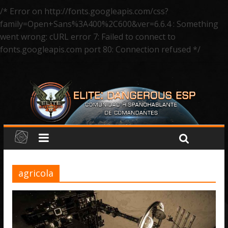
/* Error on http://fonts.googleapis.com/css?
family=Open+Sans%3A400%2C600&ver=6.6.4 : Something
went wrong: cURL error 7: Failed to connect to
fonts.googleapis.com port 80: Connection refused */
agricola