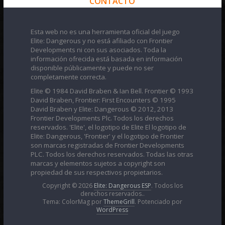
CONTACTO
Esta web no es una herramienta oficial del juego
Elite: Dangerous y no está afiliado con Frontier
Developments ni con sus asociados. Toda la
información ofrecida está basada en información
disponible públicamente y puede no ser
completamente correcta.
Elite © 1984 David Braben & Ian Bell. Frontier © 1993
David Braben, Frontier: First Encounters © 1995
David Braben y Elite: Dangerous © 2012, 2013
Frontier Developments Plc. Todos los derechos
reservados. 'Elite', el logotipo de Elite El logotipo de
Elite: Dangerous, 'Frontier' y el logotipo de Frontier
son marcas registradas de Frontier Developments
PLC. Todos los derechos reservados. Todas las otras
marcas y elementos sujetos a copyright son
propiedad de sus respectivos propietarios.
Copyright © 2026
Elite: Dangerous ESP
. Todos los
derechos reservados..
Tema: ColorMag por
ThemeGrill
. Potenciado por
WordPress