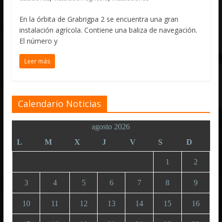
En la órbita de Grabrigpa 2 se encuentra una gran
instalación agrícola. Contiene una baliza de navegación.
El número y
Leer más
Calendario Noticias
agosto 2026
L
M
X
J
V
S
D
1
2
3
4
5
6
7
8
9
10
11
12
13
14
15
16