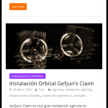
Leer más
Instalaciones Orbitales
Instalación Orbital Gefjun’s Claim
,
,
26 abril, 3304
Txus
agricola
instalación agrícola
,
,
instalaciones orbitales
materiales ingenieros
orbitales
Gefjun’s Claim es una gran instalación agrícola en