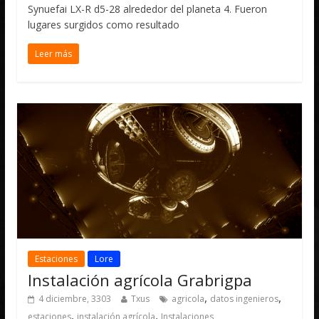
Synuefai LX-R d5-28 alrededor del planeta 4. Fueron
lugares surgidos como resultado
Leer más
Estaciones
Lore
Instalación agrícola Grabrigpa
,
,
4 diciembre, 3303
Txus
agricola
datos ingenieros
,
,
estaciones
instalación agrícola
Instalaciones