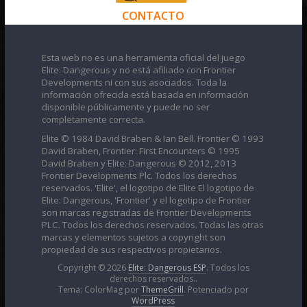
CONTACTO
Esta web no es una herramienta oficial del juego
Elite: Dangerous y no está afiliado con Frontier
Developments ni con sus asociados. Toda la
información ofrecida está basada en información
disponible públicamente y puede no ser
completamente correcta.
Elite © 1984 David Braben & Ian Bell. Frontier © 1993
David Braben, Frontier: First Encounters © 1995
David Braben y Elite: Dangerous © 2012, 2013
Frontier Developments Plc. Todos los derechos
reservados. 'Elite', el logotipo de Elite El logotipo de
Elite: Dangerous, 'Frontier' y el logotipo de Frontier
son marcas registradas de Frontier Developments
PLC. Todos los derechos reservados. Todas las otras
marcas y elementos sujetos a copyright son
propiedad de sus respectivos propietarios.
Copyright © 2026
Elite: Dangerous ESP
. Todos los
derechos reservados..
Tema: ColorMag por
ThemeGrill
. Potenciado por
WordPress