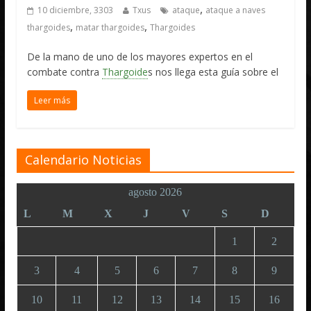
,
10 diciembre, 3303
Txus
ataque
ataque a naves
,
,
thargoides
matar thargoides
Thargoides
De la mano de uno de los mayores expertos en el
combate contra
Thargoide
s nos llega esta guía sobre el
Leer más
Calendario Noticias
agosto 2026
L
M
X
J
V
S
D
1
2
3
4
5
6
7
8
9
10
11
12
13
14
15
16