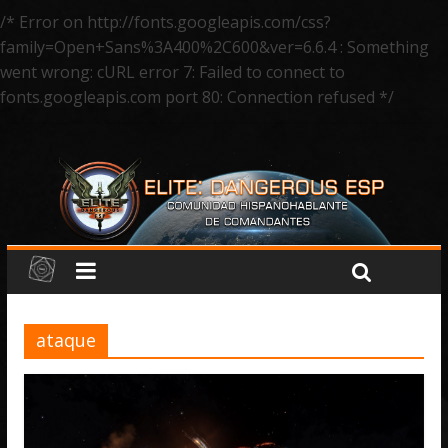
/* Error on http://fonts.googleapis.com/css?
family=Open+Sans%3A400%2C600&ver=6.6.4 : Something
went wrong: cURL error 7: Failed to connect to
fonts.googleapis.com port 80: Connection refused */
ataque