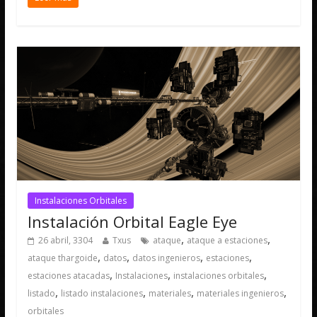
Instalaciones Orbitales
Instalación Orbital Eagle Eye
,
,
26 abril, 3304
Txus
ataque
ataque a estaciones
,
,
,
,
ataque thargoide
datos
datos ingenieros
estaciones
,
,
,
estaciones atacadas
Instalaciones
instalaciones orbitales
,
,
,
,
listado
listado instalaciones
materiales
materiales ingenieros
orbitales