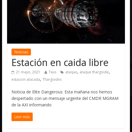
Noticias
Estación en caida libre
,
,
21 mayo, 2021
Txus
ataque
ataque thargoide
,
estacion atacada
Thargoides
Noticia de Elite Dangerous: Esta mañana nos hemos
despertado con un mensaje urgente del CMDR MGRAM
de la AXI informando
Leer más