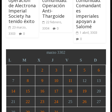
operación
comunidad:
comunidad:
de Alectrona
Operación
Comandant
Imperial
Anti-
es
Society ha
Thargoide
imperiales
tenido éxito
apoyan a
22 febrero,
Salomé
23 marzo,
3304
0
1 abril, 3303
3303
0
0
marzo 3302
L
M
X
J
V
S
D
1
2
3
4
5
6
7
8
9
10
11
12
13
14
15
16
17
18
19
20
21
22
23
24
25
26
27