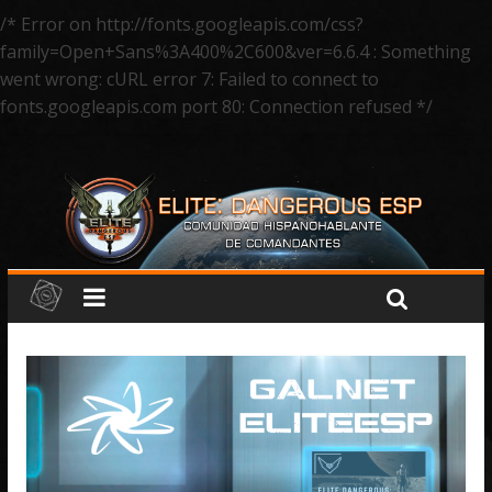
/* Error on http://fonts.googleapis.com/css?
family=Open+Sans%3A400%2C600&ver=6.6.4 : Something
went wrong: cURL error 7: Failed to connect to
fonts.googleapis.com port 80: Connection refused */