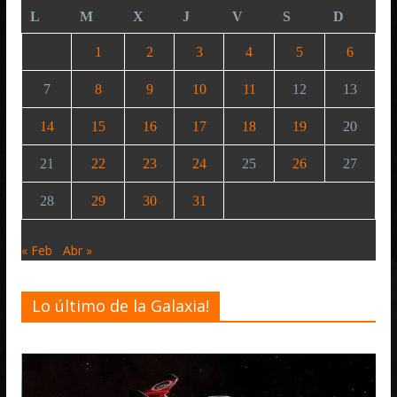
L
M
X
J
V
S
D
1
2
3
4
5
6
7
8
9
10
11
12
13
14
15
16
17
18
19
20
21
22
23
24
25
26
27
28
29
30
31
« Feb
Abr »
Lo último de la Galaxia!
Desarro