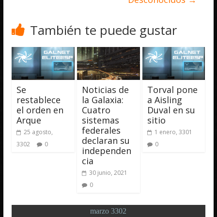
También te puede gustar
Se
Noticias de
Torval pone
restablece
la Galaxia:
a Aisling
el orden en
Cuatro
Duval en su
Arque
sistemas
sitio
federales
25 agosto,
1 enero, 3301
declaran su
3302
0
0
independen
cia
30 junio, 2021
0
marzo 3302