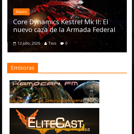
Elite
actua
Naves
Opera
Core Dynamics Kestrel Mk II: El
nume
nuevo caza de la Armada Federal
4 julio,
12 julio, 2026
Txus
0
Emisoras