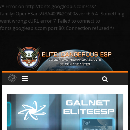
/* Error on http://fonts.googleapis.com/css?
family=Open+Sans%3A400%2C600&ver=6.6.4 : Something
went wrong: cURL error 7: Failed to connect to
fonts.googleapis.com port 80: Connection refused */