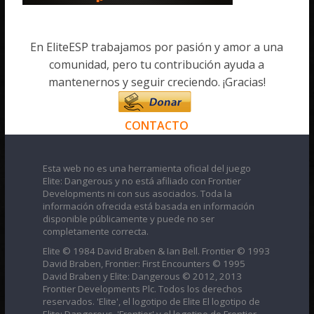
En EliteESP trabajamos por pasión y amor a una
comunidad, pero tu contribución ayuda a
mantenernos y seguir creciendo. ¡Gracias!
CONTACTO
Esta web no es una herramienta oficial del juego
Elite: Dangerous y no está afiliado con Frontier
Developments ni con sus asociados. Toda la
información ofrecida está basada en información
disponible públicamente y puede no ser
completamente correcta.
Elite © 1984 David Braben & Ian Bell. Frontier © 1993
David Braben, Frontier: First Encounters © 1995
David Braben y Elite: Dangerous © 2012, 2013
Frontier Developments Plc. Todos los derechos
reservados. 'Elite', el logotipo de Elite El logotipo de
Elite: Dangerous, 'Frontier' y el logotipo de Frontier