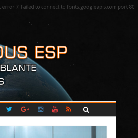
ror 7: Failed to connect to fonts.googleapis.com port 80: