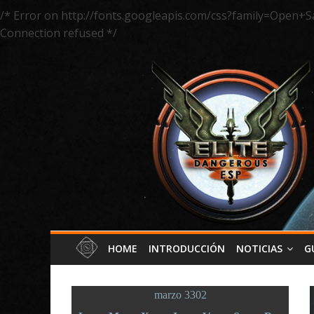
/* Error on http://fonts.googleapis.com/css?family=Open+S
Connection refused */
HOME
INTRODUCCIÓN
NOTICIAS
G
marzo 3302