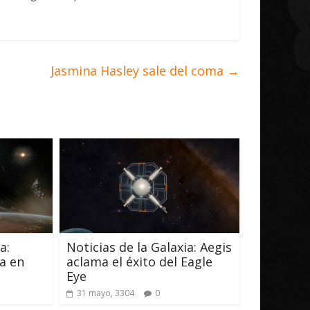
Jasmina Hasley sale del coma
→
a:
Noticias de la Galaxia: Aegis
a en
aclama el éxito del Eagle
Eye
31 mayo, 3304
0