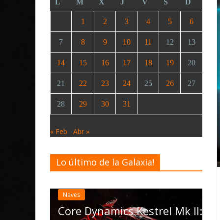
L
M
X
J
V
S
D
1
2
3
4
5
6
7
8
9
10
11
12
13
14
15
16
17
18
19
20
21
22
23
24
25
26
27
28
29
30
31
« Feb
Abr »
Lo último de la Galaxia!
Desarrollo
Noticias
Elite Dangerous re
actualización 4.4.
las Operations, el
 Dynamics Kestrel Mk II: