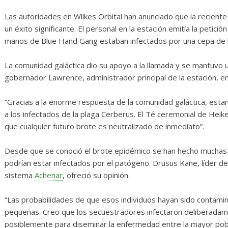
sas
Diario de Desarrollo de
I
Mayo de 2026
Las autoridades en Wilkes Orbital han anunciado que la recient
un éxito significante. El personal en la estación emitía la petici
28 mayo, 2026
Txus
0
manos de Blue Hand Gang estaban infectados por una cepa de l
La comunidad galáctica dio su apoyo a la llamada y se mantuvo u
gobernador Lawrence, administrador principal de la estación, emi
“Gracias a la enorme respuesta de la comunidad galáctica, esta
a los infectados de la plaga Cerberus. El Té ceremonial de He
que cualquier futuro brote es neutralizado de inmediato”.
Desde que se conoció el brote epidémico se han hecho muchas 
podrían estar infectados por el patógeno. Drusus Kane, líder de
sistema
Achenar
, ofreció su opinión.
“Las probabilidades de que esos individuos hayan sido conta
pequeñas. Creo que los secuestradores infectaron deliberadam
posiblemente para diseminar la enfermedad entre la mayor pobl