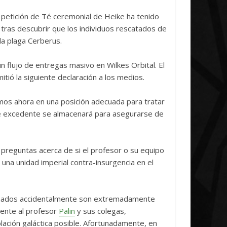
nitiative Concludes
Unica
e petición de Té ceremonial de Heike ha tenido
14 abril, 2026
Txus
0
7 abril, 2026
Txus
ón tras descubrir que los individuos rescatados de
a plaga Cerberus.
n flujo de entregas masivo en Wilkes Orbital. El
tió la siguiente declaración a los medios.
mos ahora en una posición adecuada para tratar
ike excedente se almacenará para asegurarse de
preguntas acerca de si el profesor o su equipo
 una unidad imperial contra-insurgencia en el
minados accidentalmente son extremadamente
ente al profesor
Palin
y sus colegas,
ación galáctica posible. Afortunadamente, en