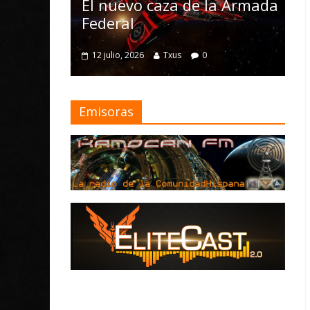
Nomad y numero
uevo caza de la Armada
mejoras
ral
4 julio, 2026
Txus
0
io, 2026
Txus
0
Emisoras