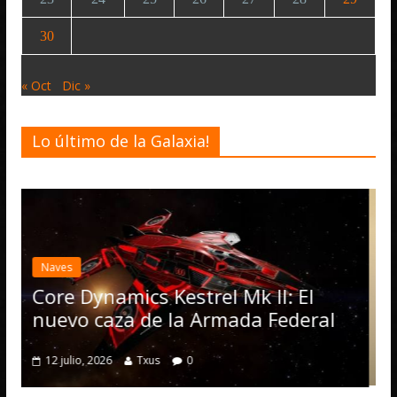
30
« Oct
Dic »
Lo último de la Galaxia!
Desarrollo
Noticias
Elite Dangerous recibe la
actualización 4.4.0: llegan
Operations, el vehículo 
 Mk II: El
numerosas mejoras
ada Federal
4 julio, 2026
Txus
0