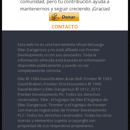
comunidad, pero tu contribución ayuda a
mantenernos y seguir creciendo. ¡Gracias!
CONTACTO
Esta web no es una herramienta oficial del juego
Elite: Dangerous y no está afiliado con Frontier
Developments ni con sus asociados. Toda la
información ofrecida está basada en información
disponible públicamente y puede no ser
completamente correcta.
Elite © 1984 David Braben & Ian Bell. Frontier © 1993
David Braben, Frontier: First Encounters © 1995
David Braben y Elite: Dangerous © 2012, 2013
Frontier Developments Plc. Todos los derechos
reservados. 'Elite', el logotipo de Elite El logotipo de
Elite: Dangerous, 'Frontier' y el logotipo de Frontier
son marcas registradas de Frontier Developments
PLC. Todos los derechos reservados. Todas las otras
marcas y elementos sujetos a copyright son
propiedad de sus respectivos propietarios.