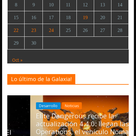
8
9
10
11
12
13
14
15
16
17
18
19
20
21
22
23
24
25
26
27
28
29
30
Oct »
Lo último de la Galaxia!
Desarrollo
Noticias
Elite Dangerous recibe la
actualización 4.4.0: llegan las
Operations, el vehículo Nomad y