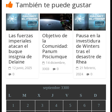
También te puede gustar
Las fuerzas
Objetivo de
Pausa en la
imperiales
la
investidura
atacan el
Comunidad:
de Winters
buque
Panum
tras el
insignia de
Pisciumque
desastre de
Delaine
Rhea
14 diciembre,
12 junio, 2025
21 febrero,
3303
0
0
2024
0
septiembre 3300
L
M
X
J
V
S
D
1
2
3
4
5
6
7