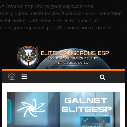
/* Error on http://fonts.googleapis.com/css?
family=Open+Sans%3A400%2C600&ver=6.6.4 : Something
went wrong: cURL error 7: Failed to connect to
fonts.googleapis.com port 80: Connection refused */