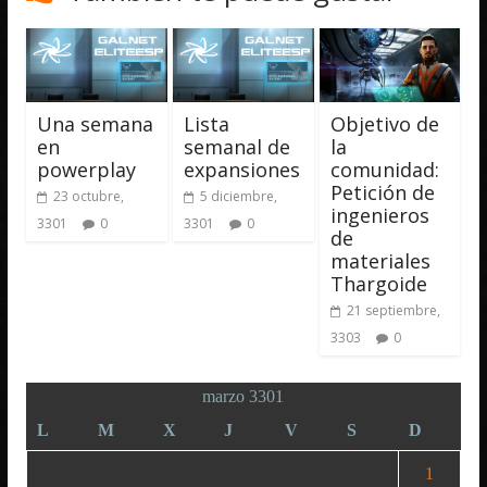
Una semana
Lista
Objetivo de
en
semanal de
la
powerplay
expansiones
comunidad:
Petición de
23 octubre,
5 diciembre,
ingenieros
3301
0
3301
0
de
materiales
Thargoide
21 septiembre,
3303
0
marzo 3301
L
M
X
J
V
S
D
1