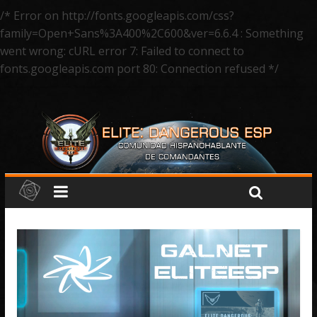
/* Error on http://fonts.googleapis.com/css?
family=Open+Sans%3A400%2C600&ver=6.6.4 : Something
went wrong: cURL error 7: Failed to connect to
fonts.googleapis.com port 80: Connection refused */