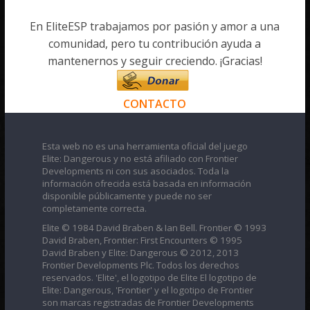
En EliteESP trabajamos por pasión y amor a una
comunidad, pero tu contribución ayuda a
mantenernos y seguir creciendo. ¡Gracias!
CONTACTO
Esta web no es una herramienta oficial del juego
Elite: Dangerous y no está afiliado con Frontier
Developments ni con sus asociados. Toda la
información ofrecida está basada en información
disponible públicamente y puede no ser
completamente correcta.
Elite © 1984 David Braben & Ian Bell. Frontier © 1993
David Braben, Frontier: First Encounters © 1995
David Braben y Elite: Dangerous © 2012, 2013
Frontier Developments Plc. Todos los derechos
reservados. 'Elite', el logotipo de Elite El logotipo de
Elite: Dangerous, 'Frontier' y el logotipo de Frontier
son marcas registradas de Frontier Developments