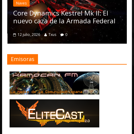
actuali
ves
Operat
re Dynamics Kestrel Mk II: El
numero
evo caza de la Armada Federal
4 julio, 20
2 julio, 2026
Txus
0
Emisoras