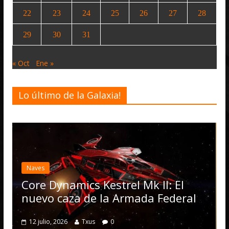
22
23
24
25
26
27
28
29
30
31
« Oct
Ene »
Lo último de la Galaxia!
Desarrollo
Noticias
Elite Dangerous recibe l
actualización 4.4.0: llega
Operations, el vehículo
l Mk II: El
numerosas mejoras
rmada Federal
4 julio, 2026
Txus
0