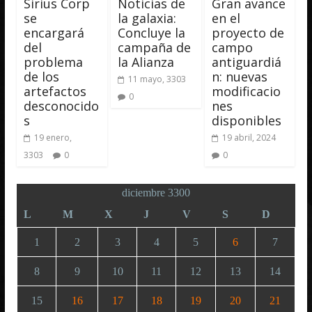
Sirius Corp
Noticias de
Gran avance
se
la galaxia:
en el
encargará
Concluye la
proyecto de
del
campaña de
campo
problema
la Alianza
antiguardiá
de los
n: nuevas
11 mayo, 3303
artefactos
modificacio
0
desconocido
nes
s
disponibles
19 enero,
19 abril, 2024
3303
0
0
diciembre 3300
L
M
X
J
V
S
D
1
2
3
4
5
6
7
8
9
10
11
12
13
14
15
16
17
18
19
20
21