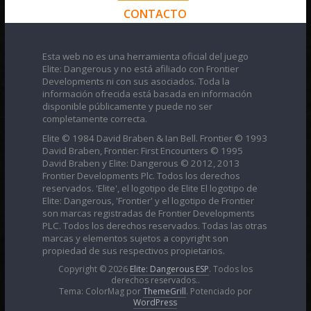
CONTACTO
Esta web no es una herramienta oficial del juego
Elite: Dangerous y no está afiliado con Frontier
Developments ni con sus asociados. Toda la
información ofrecida está basada en información
disponible públicamente y puede no ser
completamente correcta.
Elite © 1984 David Braben & Ian Bell. Frontier © 1993
David Braben, Frontier: First Encounters © 1995
David Braben y Elite: Dangerous © 2012, 2013
Frontier Developments Plc. Todos los derechos
reservados. 'Elite', el logotipo de Elite El logotipo de
Elite: Dangerous, 'Frontier' y el logotipo de Frontier
son marcas registradas de Frontier Developments
PLC. Todos los derechos reservados. Todas las otras
marcas y elementos sujetos a copyright son
propiedad de sus respectivos propietarios.
Copyright © 2026
Elite: Dangerous ESP
. Todos los
derechos reservados..
Tema: ColorMag por
ThemeGrill
. Potenciado por
WordPress