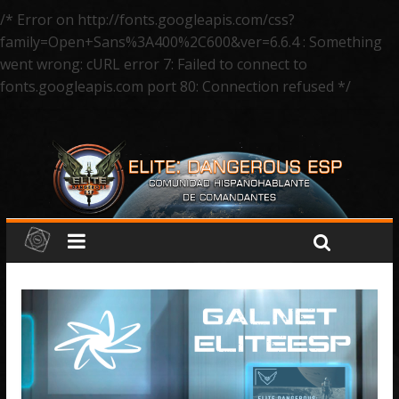
/* Error on http://fonts.googleapis.com/css?
family=Open+Sans%3A400%2C600&ver=6.6.4 : Something
went wrong: cURL error 7: Failed to connect to
fonts.googleapis.com port 80: Connection refused */