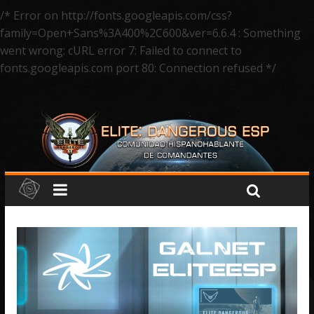
/* Error on http://fonts.googleapis.com/css?
family=Open+Sans%3A400%2C600&ver=6.6.4 : Something
went wrong: cURL error 7: Failed to connect to
fonts.googleapis.com port 80: Connection refused */