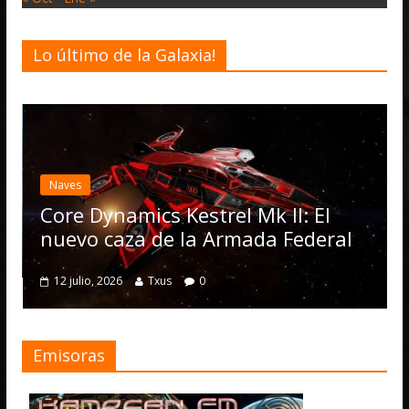
Lo último de la Galaxia!
Desarrollo
Elite Da
actualiz
es
Operati
e Dynamics Kestrel Mk II: El
numero
vo caza de la Armada Federal
4 julio, 2026
julio, 2026
Txus
0
Emisoras