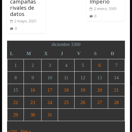
campañas
Imperio
rivales de
2 enero, 3301
datos
0
2 mayo, 2021
0
diciembre 3300
L
M
X
J
V
S
D
1
2
3
4
5
6
7
8
9
10
11
12
13
14
15
16
17
18
19
20
21
22
23
24
25
26
27
28
29
30
31
« Oct
Ene »