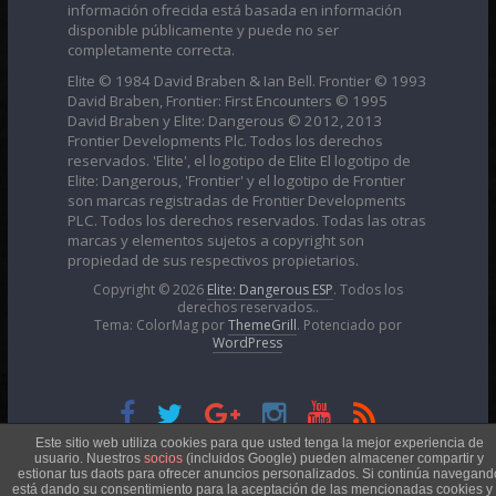
información ofrecida está basada en información
disponible públicamente y puede no ser
completamente correcta.
Elite © 1984 David Braben & Ian Bell. Frontier © 1993
David Braben, Frontier: First Encounters © 1995
David Braben y Elite: Dangerous © 2012, 2013
Frontier Developments Plc. Todos los derechos
reservados. 'Elite', el logotipo de Elite El logotipo de
Elite: Dangerous, 'Frontier' y el logotipo de Frontier
son marcas registradas de Frontier Developments
PLC. Todos los derechos reservados. Todas las otras
marcas y elementos sujetos a copyright son
propiedad de sus respectivos propietarios.
Copyright © 2026
Elite: Dangerous ESP
. Todos los
derechos reservados..
Tema: ColorMag por
ThemeGrill
. Potenciado por
WordPress
Esta obra está bajo una
Licencia Creative Commons
Este sitio web utiliza cookies para que usted tenga la mejor experiencia de
usuario. Nuestros
socios
(incluidos Google) pueden almacener compartir y
estionar tus daots para ofrecer anuncios personalizados. Si continúa navegand
está dando su consentimiento para la aceptación de las mencionadas cookies y 