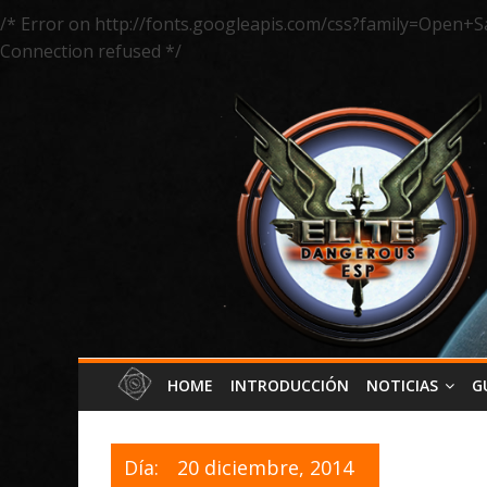
/* Error on http://fonts.googleapis.com/css?family=Open+S
Connection refused */
HOME
INTRODUCCIÓN
NOTICIAS
G
Día:
20 diciembre, 2014