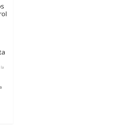
os
rol
ta
 la
a