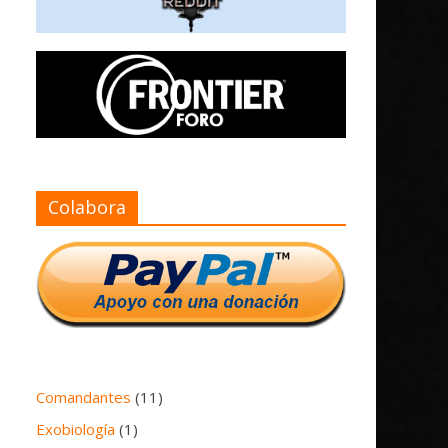
Colabora
Comandantes
(11)
Exobiología
(1)