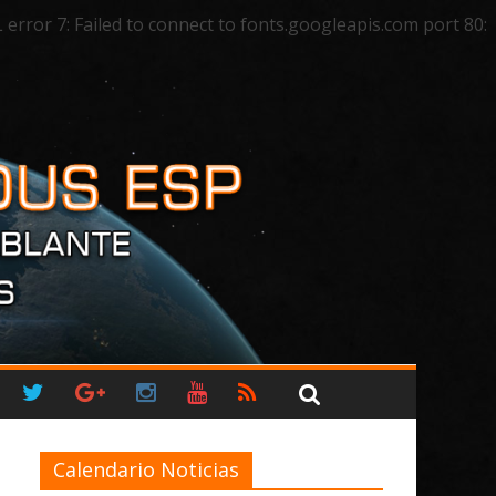
ror 7: Failed to connect to fonts.googleapis.com port 80:
Calendario Noticias