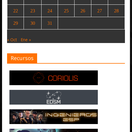
22
23
24
25
26
27
28
29
30
31
« Oct
Ene »
Recursos