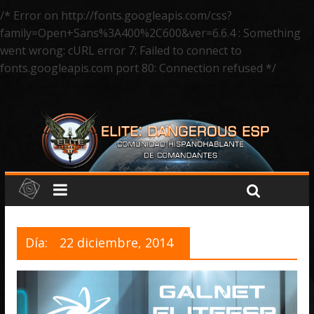
/* Error on http://fonts.googleapis.com/css?
family=Open+Sans%3A400%2C600&ver=6.6.4 : Something
went wrong: cURL error 7: Failed to connect to
fonts.googleapis.com port 80: Connection refused */
Día:
22 diciembre, 2014