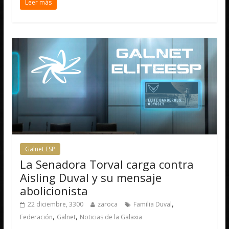
Leer más
Galnet ESP
La Senadora Torval carga contra
Aisling Duval y su mensaje
abolicionista
,
22 diciembre, 3300
zaroca
Familia Duval
,
,
Federación
Galnet
Noticias de la Galaxia