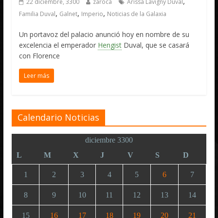
,
22 diciembre, 3300
zaroca
Arissa Lavigny Duval
,
,
,
Familia Duval
Galnet
Imperio
Noticias de la Galaxia
Un portavoz del palacio anunció hoy en nombre de su
excelencia el emperador
Hengist
Duval, que se casará
con Florence
Leer más
Calendario Noticias
diciembre 3300
L
M
X
J
V
S
D
1
2
3
4
5
6
7
8
9
10
11
12
13
14
15
16
17
18
19
20
21