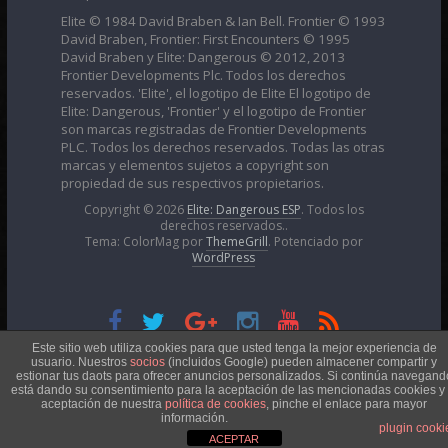
Elite © 1984 David Braben & Ian Bell. Frontier © 1993
David Braben, Frontier: First Encounters © 1995
David Braben y Elite: Dangerous © 2012, 2013
Frontier Developments Plc. Todos los derechos
reservados. 'Elite', el logotipo de Elite El logotipo de
Elite: Dangerous, 'Frontier' y el logotipo de Frontier
son marcas registradas de Frontier Developments
PLC. Todos los derechos reservados. Todas las otras
marcas y elementos sujetos a copyright son
propiedad de sus respectivos propietarios.
Copyright © 2026
Elite: Dangerous ESP
. Todos los
derechos reservados..
Tema: ColorMag por
ThemeGrill
. Potenciado por
WordPress
Esta obra está bajo una
Licencia Creative Commons
Este sitio web utiliza cookies para que usted tenga la mejor experiencia de
usuario. Nuestros
socios
(incluidos Google) pueden almacener compartir y
estionar tus daots para ofrecer anuncios personalizados. Si continúa navegand
está dando su consentimiento para la aceptación de las mencionadas cookies y 
Atribución-NoComercial 4.0 Internacional
aceptación de nuestra
política de cookies
, pinche el enlace para mayor
información.
plugin cooki
ACEPTAR