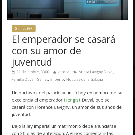
Galnet ESP
El emperador se casará
con su amor de
juventud
,
22 diciembre, 3300
zaroca
Arissa Lavigny Duval
,
,
,
Familia Duval
Galnet
Imperio
Noticias de la Galaxia
Un portavoz del palacio anunció hoy en nombre de su
excelencia el emperador
Hengist
Duval, que se
casará con Florence Lavigny, un amor de sus años de
juventud.
Bajo la ley imperial un matrimonio debe anunciarse
con 30 días de antelación. Algunos comentaristas