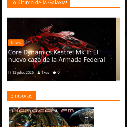
Lo último de la Galaxia!
Desarrollo
Noticias
Elite Dangerous recibe 
actualización 4.4.0: lle
Operations, el vehícul
rel Mk II: El
numerosas mejoras
Armada Federal
4 julio, 2026
Txus
0
Emisoras