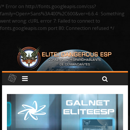
/* Error on http://fonts.googleapis.com/css?
family=Open+Sans%3A400%2C600&ver=6.6.4 : Something
went wrong: cURL error 7: Failed to connect to
fonts.googleapis.com port 80: Connection refused */