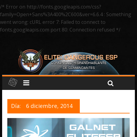
/* Error on http://fonts.googleapis.com/css?
family=Open+Sans%3A400%2C600&ver=6.6.4 : Something
went wrong: cURL error 7: Failed to connect to
fonts.googleapis.com port 80: Connection refused */
Día:
6 diciembre, 2014