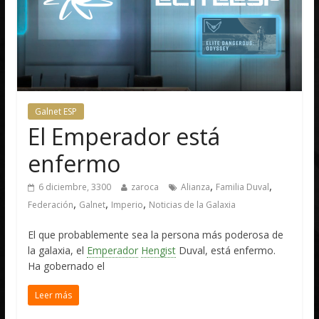
Galnet ESP
El Emperador está
enfermo
,
,
6 diciembre, 3300
zaroca
Alianza
Familia Duval
,
,
,
Federación
Galnet
Imperio
Noticias de la Galaxia
El que probablemente sea la persona más poderosa de
la galaxia, el
Emperador
Hengist
Duval, está enfermo.
Ha gobernado el
Leer más