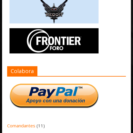
Colabora
Comandantes
(11)