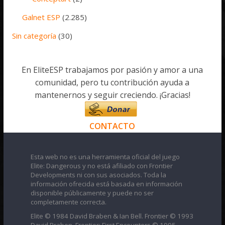
Galnet ESP
(2.285)
Sin categoría
(30)
En EliteESP trabajamos por pasión y amor a una
comunidad, pero tu contribución ayuda a
mantenernos y seguir creciendo. ¡Gracias!
CONTACTO
Esta web no es una herramienta oficial del juego
Elite: Dangerous y no está afiliado con Frontier
Developments ni con sus asociados. Toda la
información ofrecida está basada en información
disponible públicamente y puede no ser
completamente correcta.
Elite © 1984 David Braben & Ian Bell. Frontier © 1993