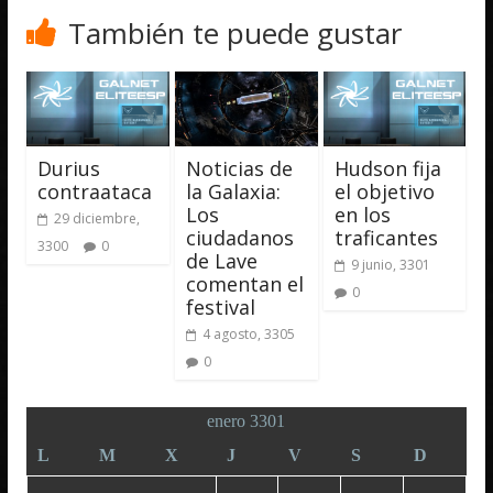
También te puede gustar
Durius
Noticias de
Hudson fija
contraataca
la Galaxia:
el objetivo
Los
en los
29 diciembre,
ciudadanos
traficantes
3300
0
de Lave
9 junio, 3301
comentan el
0
festival
4 agosto, 3305
0
enero 3301
L
M
X
J
V
S
D