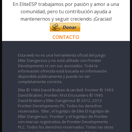
En EliteESP trabajamos por pasión y amor a una
comunidad, pero tu contribución ayuda a
mantenernos y seguir creciendo. ¡Gracias!
CONTACTO
Esta web no es una herramienta oficial del juego
Elite: Dangerous y no está afiliado con Frontier
Developments ni con sus asociados. Toda la
información ofrecida está basada en información
disponible públicamente y puede no ser
completamente correcta.
Elite © 1984 David Braben & Ian Bell. Frontier © 1993
David Braben, Frontier: First Encounters © 1995
David Braben y Elite: Dangerous © 2012, 2013
Frontier Developments Plc. Todos los derechos
reservados. 'Elite', el logotipo de Elite El logotipo de
Elite: Dangerous, 'Frontier' y el logotipo de Frontier
son marcas registradas de Frontier Developments
PLC. Todos los derechos reservados. Todas las otras