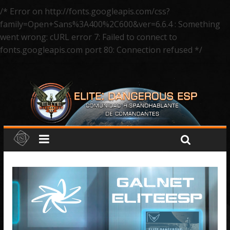
/* Error on http://fonts.googleapis.com/css?
family=Open+Sans%3A400%2C600&ver=6.6.4 : Something
went wrong: cURL error 7: Failed to connect to
fonts.googleapis.com port 80: Connection refused */