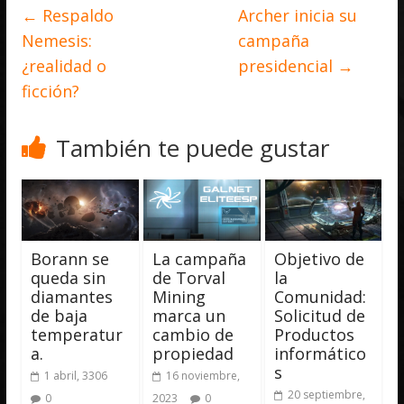
←
Respaldo
Archer inicia su
Nemesis:
campaña
¿realidad o
presidencial
→
ficción?
También te puede gustar
Borann se
La campaña
Objetivo de
queda sin
de Torval
la
diamantes
Mining
Comunidad:
de baja
marca un
Solicitud de
temperatur
cambio de
Productos
a.
propiedad
informático
s
1 abril, 3306
16 noviembre,
20 septiembre,
0
2023
0