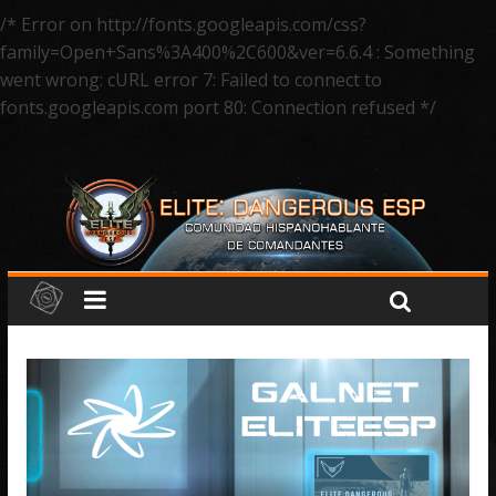
/* Error on http://fonts.googleapis.com/css?
family=Open+Sans%3A400%2C600&ver=6.6.4 : Something
went wrong: cURL error 7: Failed to connect to
fonts.googleapis.com port 80: Connection refused */