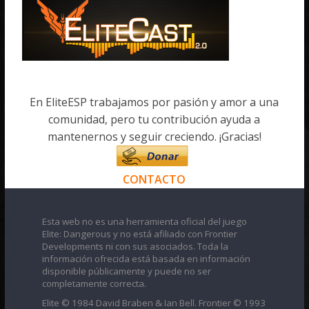
En EliteESP trabajamos por pasión y amor a una
comunidad, pero tu contribución ayuda a
mantenernos y seguir creciendo. ¡Gracias!
CONTACTO
Esta web no es una herramienta oficial del juego
Elite: Dangerous y no está afiliado con Frontier
Developments ni con sus asociados. Toda la
información ofrecida está basada en información
disponible públicamente y puede no ser
completamente correcta.
Elite © 1984 David Braben & Ian Bell. Frontier © 1993