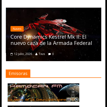
Desarrollo
Noticias
Elite Dangerous recibe la
actualización 4.4.0: llegan
Operations, el vehículo 
 Mk II: El
numerosas mejoras
ada Federal
4 julio, 2026
Txus
0
Emisoras