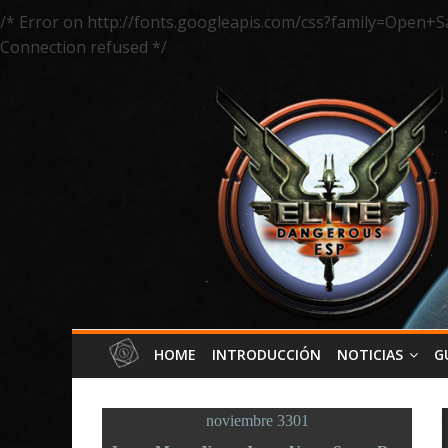
/* Error on http://fonts.googleapis.com/css?family=Open+S
Connection refused */
HOME
INTRODUCCIÓN
NOTICIAS
G
noviembre 3301