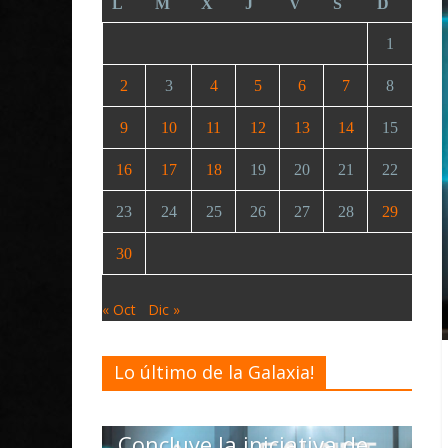
L
M
X
J
V
S
D
1
2
3
4
5
6
7
8
9
10
11
12
13
14
15
16
17
18
19
20
21
22
23
24
25
26
27
28
29
30
« Oct
Dic »
Lo último de la Galaxia!
Galnet ESP
Noticias
Concluye la iniciativa de
N