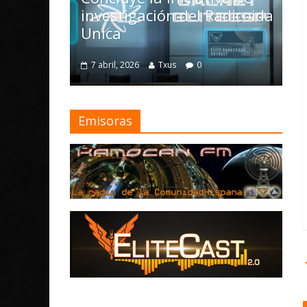
esearch
investigación del Radicoida
C
es
Unica
E
F
7 abril, 2026
Txus
0
1
Emisoras