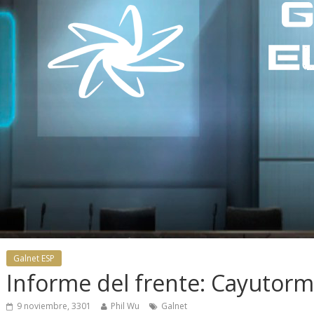
Galnet ESP
Informe del frente: Cayutor
9 noviembre, 3301
Phil Wu
Galnet
aves