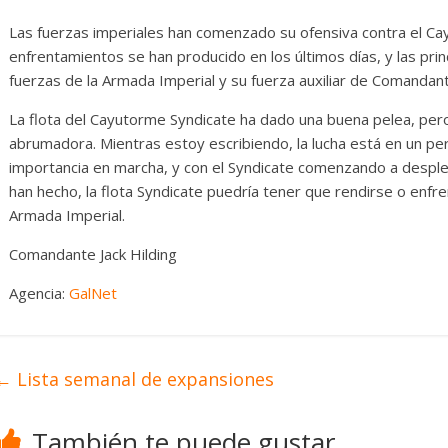
ore Dynamics Kestrel Mk II:
Las fuerzas imperiales han comenzado su ofensiva contra el Cay
l nuevo caza de la Armada
enfrentamientos se han producido en los últimos días, y las prin
ederal
fuerzas de la Armada Imperial y su fuerza auxiliar de Comandan
La flota del Cayutorme Syndicate ha dado una buena pelea, per
2 julio, 2026
Txus
0
abrumadora. Mientras estoy escribiendo, la lucha está en un p
importancia en marcha, y con el Syndicate comenzando a despleg
han hecho, la flota Syndicate puedría tener que rendirse o enfre
Armada Imperial.
Comandante Jack Hilding
Agencia:
GalNet
←
Lista semanal de expansiones
También te puede gustar