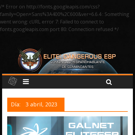
/* Error on http://fonts.googleapis.com/css?
family=Open+Sans%3A400%2C600&ver=6.6.4 : Something
went wrong: cURL error 7: Failed to connect to
fonts.googleapis.com port 80: Connection refused */
Día:
3 abril, 2023