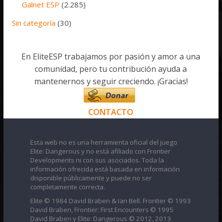
Galnet ESP
(2.285)
Sin categoría
(30)
En EliteESP trabajamos por pasión y amor a una
comunidad, pero tu contribución ayuda a
mantenernos y seguir creciendo. ¡Gracias!
CONTACTO
Esta web no es una herramienta oficial del juego
Elite: Dangerous y no está afiliado con Frontier
Developments ni con sus asociados. Toda la
información ofrecida está basada en información
disponible públicamente y puede no ser
completamente correcta.
Elite © 1984 David Braben & Ian Bell. Frontier © 1993
David Braben, Frontier: First Encounters © 1995
David Braben y Elite: Dangerous © 2012, 2013