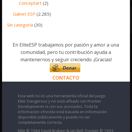
Conceptart
(2)
Galnet ESP
(2.285)
Sin categoría
(30)
En EliteESP trabajamos por pasión y amor a una
comunidad, pero tu contribución ayuda a
mantenernos y seguir creciendo. ¡Gracias!
CONTACTO
Esta web no es una herramienta oficial del juego
Elite: Dangerous y no está afiliado con Frontier
Developments ni con sus asociados. Toda la
información ofrecida está basada en información
disponible públicamente y puede no ser
completamente correcta.
Elite © 1984 David Braben & Ian Bell. Frontier © 1993