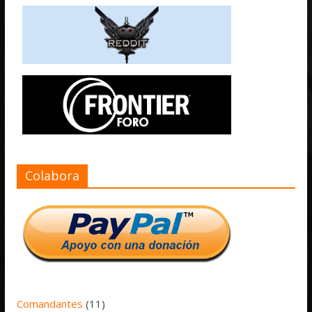
Colabora
Comandantes
(11)