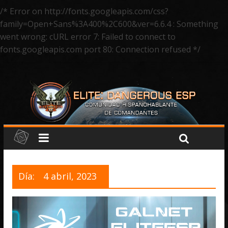
/* Error on http://fonts.googleapis.com/css?
family=Open+Sans%3A400%2C600&ver=6.6.4 : Something
went wrong: cURL error 7: Failed to connect to
fonts.googleapis.com port 80: Connection refused */
Día:
4 abril, 2023