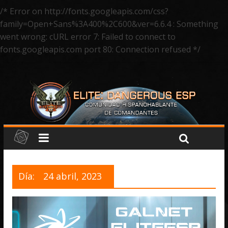
/* Error on http://fonts.googleapis.com/css?
family=Open+Sans%3A400%2C600&ver=6.6.4 : Something
went wrong: cURL error 7: Failed to connect to
fonts.googleapis.com port 80: Connection refused */
Día:
24 abril, 2023