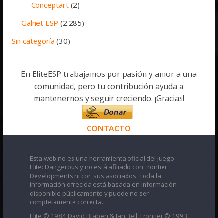
Conceptart
(2)
Galnet ESP
(2.285)
Sin categoría
(30)
En EliteESP trabajamos por pasión y amor a una
comunidad, pero tu contribución ayuda a
mantenernos y seguir creciendo. ¡Gracias!
CONTACTO
Esta web no es una herramienta oficial del juego
Elite: Dangerous y no está afiliado con Frontier
Developments ni con sus asociados. Toda la
información ofrecida está basada en información
disponible públicamente y puede no ser
completamente correcta.
Elite © 1984 David Braben & Ian Bell. Frontier © 1993