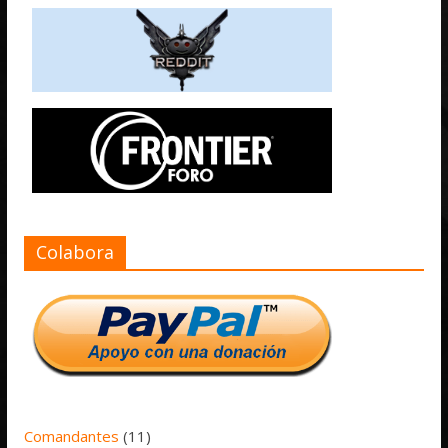
Colabora
Comandantes
(11)