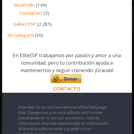
Desarrollo
(144)
Conceptart
(2)
Galnet ESP
(2.285)
Sin categoría
(30)
En EliteESP trabajamos por pasión y amor a una
comunidad, pero tu contribución ayuda a
mantenernos y seguir creciendo. ¡Gracias!
CONTACTO
Esta web no es una herramienta oficial del juego
Elite: Dangerous y no está afiliado con Frontier
Developments ni con sus asociados. Toda la
información ofrecida está basada en información
disponible públicamente y puede no ser
completamente correcta.