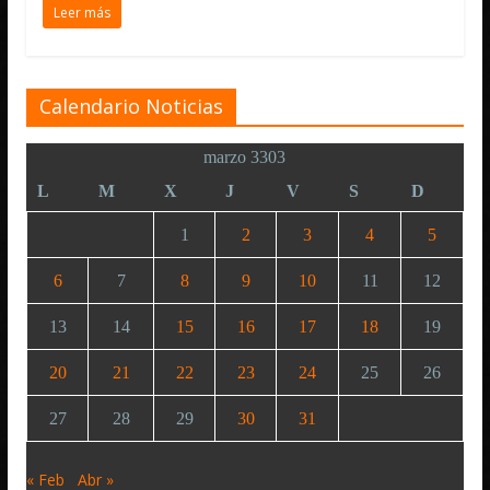
Leer más
Calendario Noticias
marzo 3303
L
M
X
J
V
S
D
1
2
3
4
5
6
7
8
9
10
11
12
13
14
15
16
17
18
19
20
21
22
23
24
25
26
27
28
29
30
31
« Feb
Abr »