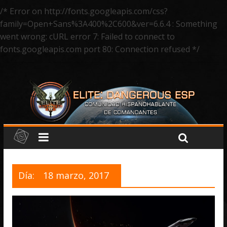
/* Error on http://fonts.googleapis.com/css?
family=Open+Sans%3A400%2C600&ver=6.6.4 : Something
went wrong: cURL error 7: Failed to connect to
fonts.googleapis.com port 80: Connection refused */
Día:
18 marzo, 2017