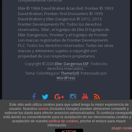
Elite © 1984 David Braben & Ian Bell. Frontier © 1993
David Braben, Frontier: First Encounters © 1995
David Braben y Elite: Dangerous © 2012, 2013
Frontier Developments Plc. Todos los derechos
reservados. 'Elite', el logotipo de Elite El logotipo de
Elite: Dangerous, 'Frontier' y el logotipo de Frontier
son marcas registradas de Frontier Developments
PLC. Todos los derechos reservados. Todas las otras
marcas y elementos sujetos a copyright son
propiedad de sus respectivos propietarios.
Copyright © 2026
Elite: Dangerous ESP
. Todos los
derechos reservados..
Tema: ColorMag por
ThemeGrill
. Potenciado por
WordPress
Esta obra está bajo una
Licencia Creative Commons
Este sitio web utiliza cookies para que usted tenga la mejor experiencia de
usuario. Nuestros
socios
(incluidos Google) pueden almacener compartir y
estionar tus daots para ofrecer anuncios personalizados. Si continúa navegand
está dando su consentimiento para la aceptación de las mencionadas cookies y 
Atribución-NoComercial 4.0 Internacional
aceptación de nuestra
política de cookies
, pinche el enlace para mayor
información.
plugin cooki
ACEPTAR