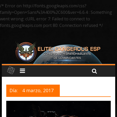
/* Error on http://fonts.googleapis.com/css?
family=Open+Sans%3A400%2C600&ver=6.6.4 : Something
went wrong: cURL error 7: Failed to connect to
fonts.googleapis.com port 80: Connection refused */
Día:
4 marzo, 2017