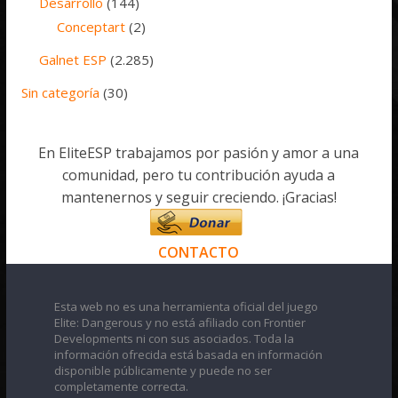
Desarrollo
(144)
Conceptart
(2)
Galnet ESP
(2.285)
Sin categoría
(30)
En EliteESP trabajamos por pasión y amor a una
comunidad, pero tu contribución ayuda a
mantenernos y seguir creciendo. ¡Gracias!
CONTACTO
Esta web no es una herramienta oficial del juego
Elite: Dangerous y no está afiliado con Frontier
Developments ni con sus asociados. Toda la
información ofrecida está basada en información
disponible públicamente y puede no ser
completamente correcta.