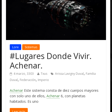
Lore
Sistemas
#Lugares Donde Vivir.
Achenar.
,
4 marzo, 3303
Txus
Arissa Lavigny Duval
Familia
,
,
Duval
Federación
Imperio
Achenar
Este sistema consta de diez cuerpos mayores
con solo uno de ellos,
Achenar
6, con planetas
habitados. Es uno
Leer más