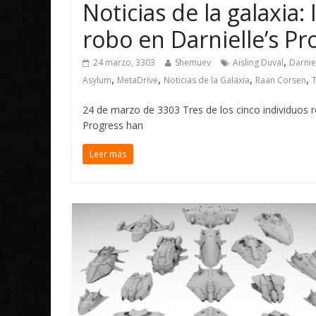
Noticias de la galaxia:
robo en Darnielle’s Pr
,
24 marzo, 3303
Shemuev
Aisling Duval
Darnie
,
,
,
,
Asylum
MetaDrive
Noticias de la Galaxia
Raan Corsen
T
24 de marzo de 3303 Tres de los cinco individuos r
Progress han
Leer más