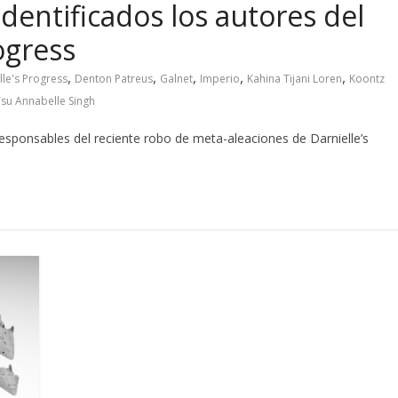
 Identificados los autores del
ogress
,
,
,
,
,
lle's Progress
Denton Patreus
Galnet
Imperio
Kahina Tijani Loren
Koontz
su Annabelle Singh
esponsables del reciente robo de meta-aleaciones de Darnielle’s