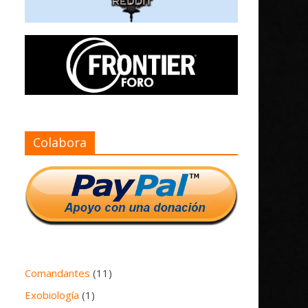
Colabora
Comandantes
(11)
Exobiología
(1)