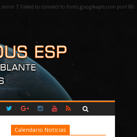
ror 7: Failed to connect to fonts.googleapis.com port 80:
Calendario Noticias