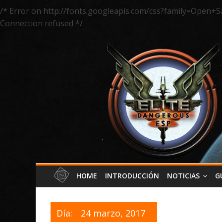
/* Error on http://fonts.googleapis.com/css?family=Open+S
Connection refused */
HOME
INTRODUCCIÓN
NOTICIAS
G
Día:
24 marzo, 2017