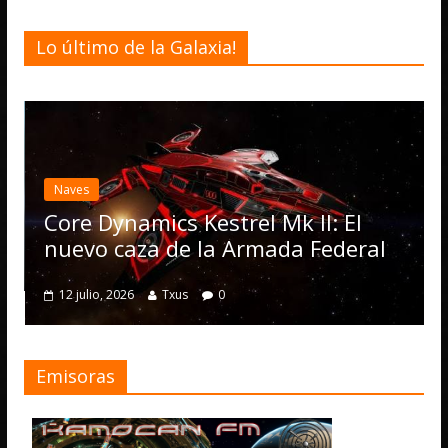
Lo último de la Galaxia!
Desarro
Elite
actua
Naves
Opera
Core Dynamics Kestrel Mk II: El
nume
nuevo caza de la Armada Federal
4 julio,
12 julio, 2026
Txus
0
Emisoras