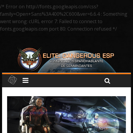
/* Error on http://fonts.googleapis.com/css?
family=Open+Sans%3A400%2C600&ver=6.6.4 : Something
went wrong: cURL error 7: Failed to connect to
fonts.googleapis.com port 80: Connection refused */