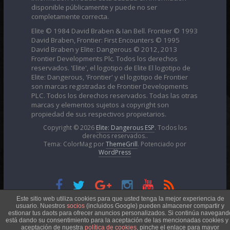
disponible públicamente y puede no ser
completamente correcta.
Elite © 1984 David Braben & Ian Bell. Frontier © 1993
David Braben, Frontier: First Encounters © 1995
David Braben y Elite: Dangerous © 2012, 2013
Frontier Developments Plc. Todos los derechos
reservados. 'Elite', el logotipo de Elite El logotipo de
Elite: Dangerous, 'Frontier' y el logotipo de Frontier
son marcas registradas de Frontier Developments
PLC. Todos los derechos reservados. Todas las otras
marcas y elementos sujetos a copyright son
propiedad de sus respectivos propietarios.
Copyright © 2026
Elite: Dangerous ESP
. Todos los
derechos reservados..
Tema: ColorMag por
ThemeGrill
. Potenciado por
WordPress
Esta obra está bajo una
Licencia Creative Commons
Este sitio web utiliza cookies para que usted tenga la mejor experiencia de
usuario. Nuestros
socios
(incluidos Google) pueden almacener compartir y
estionar tus daots para ofrecer anuncios personalizados. Si continúa navegand
está dando su consentimiento para la aceptación de las mencionadas cookies y 
Atribución-NoComercial 4.0 Internacional
aceptación de nuestra
política de cookies
, pinche el enlace para mayor