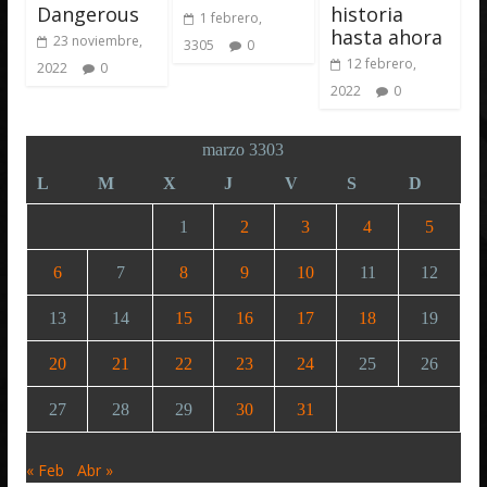
Dangerous
historia
1 febrero,
hasta ahora
23 noviembre,
3305
0
12 febrero,
2022
0
2022
0
marzo 3303
L
M
X
J
V
S
D
1
2
3
4
5
6
7
8
9
10
11
12
13
14
15
16
17
18
19
20
21
22
23
24
25
26
27
28
29
30
31
« Feb
Abr »