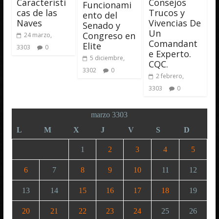
Característi
Consejos
Funcionami
cas de las
Trucos y
ento del
Naves
Vivencias De
Senado y
Un
Congreso en
24 marzo,
Comandant
Elite
3303
0
e Experto.
5 diciembre,
CQC.
3302
0
2 febrero,
3303
0
marzo 3303
L
M
X
J
V
S
D
1
2
3
4
5
6
7
8
9
10
11
12
13
14
15
16
17
18
19
20
21
22
23
24
25
26