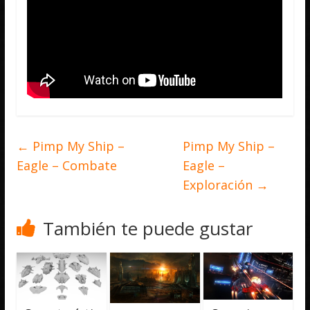
←
Pimp My Ship –
Pimp My Ship –
Eagle – Combate
Eagle –
Exploración
→
También te puede gustar