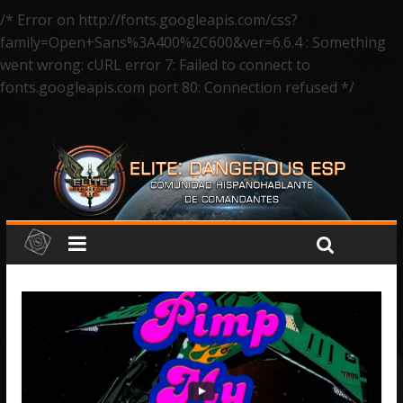
/* Error on http://fonts.googleapis.com/css?
family=Open+Sans%3A400%2C600&ver=6.6.4 : Something
went wrong: cURL error 7: Failed to connect to
fonts.googleapis.com port 80: Connection refused */