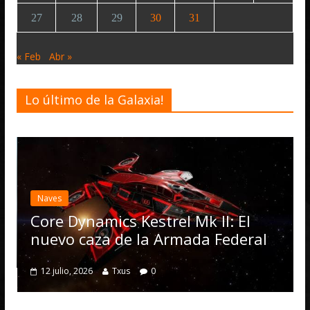
27
28
29
30
31
« Feb
Abr »
Lo último de la Galaxia!
Desarrollo
Elite Da
actualiz
es
Operati
e Dynamics Kestrel Mk II: El
numero
vo caza de la Armada Federal
4 julio, 2026
julio, 2026
Txus
0