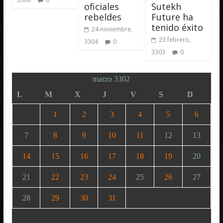
oficiales
Sutekh
rebeldes
Future ha
tenido éxito
24 noviembre,
23 febrero,
3304
0
3303
0
marzo 3302
L
M
X
J
V
S
D
1
2
3
4
5
6
7
8
9
10
11
12
13
14
15
16
17
18
19
20
21
22
23
24
25
26
27
28
29
30
31