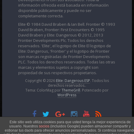
información ofrecida está basada en información
disponible públicamente y puede no ser
completamente correcta.
Elite © 1984 David Braben & Ian Bell. Frontier © 1993
David Braben, Frontier: First Encounters © 1995
David Braben y Elite: Dangerous © 2012, 2013
Frontier Developments Plc. Todos los derechos
reservados. 'Elite', el logotipo de Elite El logotipo de
Elite: Dangerous, 'Frontier' y el logotipo de Frontier
son marcas registradas de Frontier Developments
PLC. Todos los derechos reservados. Todas las otras
marcas y elementos sujetos a copyright son
propiedad de sus respectivos propietarios.
Copyright © 2026
Elite: Dangerous ESP
. Todos los
derechos reservados..
Tema: ColorMag por
ThemeGrill
. Potenciado por
WordPress
Esta obra está bajo una
Licencia Creative Commons
Este sitio web utiliza cookies para que usted tenga la mejor experiencia de
usuario. Nuestros
socios
(incluidos Google) pueden almacener compartir y
estionar tus daots para ofrecer anuncios personalizados. Si continúa navegand