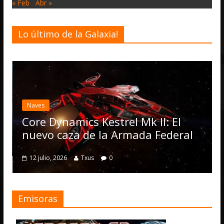
« Feb
Abr »
Lo último de la Galaxia!
Desarro
Elite
actua
Naves
Opera
Core Dynamics Kestrel Mk II: El
nume
nuevo caza de la Armada Federal
4 julio,
12 julio, 2026
Txus
0
Emisoras