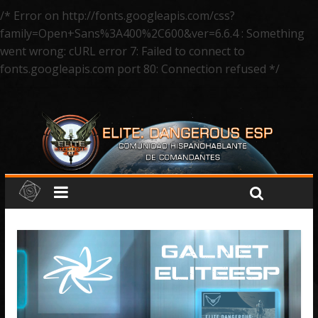
/* Error on http://fonts.googleapis.com/css?
family=Open+Sans%3A400%2C600&ver=6.6.4 : Something
went wrong: cURL error 7: Failed to connect to
fonts.googleapis.com port 80: Connection refused */