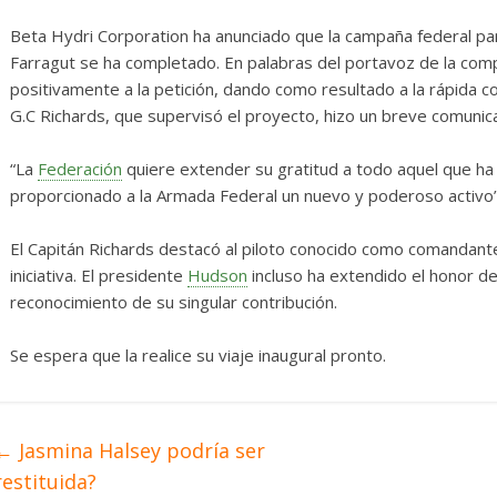
merosas
Diario de Desarrollo de
Mayo de 2026
Beta Hydri Corporation ha anunciado que la campaña federal par
Farragut se ha completado. En palabras del portavoz de la comp
s
0
28 mayo, 2026
Txus
0
positivamente a la petición, dando como resultado a la rápida con
G.C Richards, que supervisó el proyecto, hizo un breve comunica
“La
Federación
quiere extender su gratitud a todo aquel que ha 
proporcionado a la Armada Federal un nuevo y poderoso activo”
El Capitán Richards destacó al piloto conocido como comandan
iniciativa. El presidente
Hudson
incluso ha extendido el honor d
reconocimiento de su singular contribución.
Se espera que la
realice su viaje inaugural pronto.
←
Jasmina Halsey podría ser
restituida?