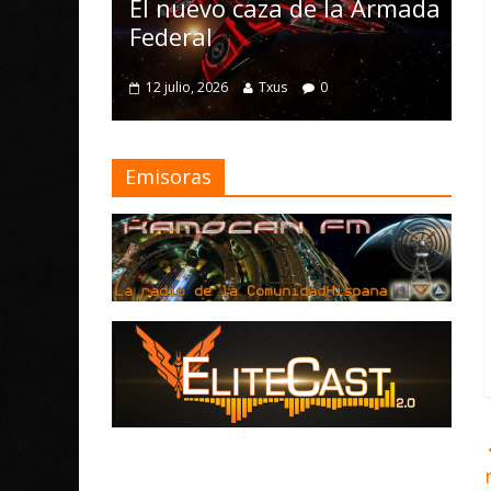
Nomad y nu
El nuevo caza de la Armada
mejoras
Federal
4 julio, 2026
Txu
12 julio, 2026
Txus
0
Emisoras