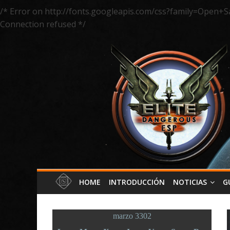
/* Error on http://fonts.googleapis.com/css?family=Open+S
Connection refused */
HOME
INTRODUCCIÓN
NOTICIAS
G
marzo 3302