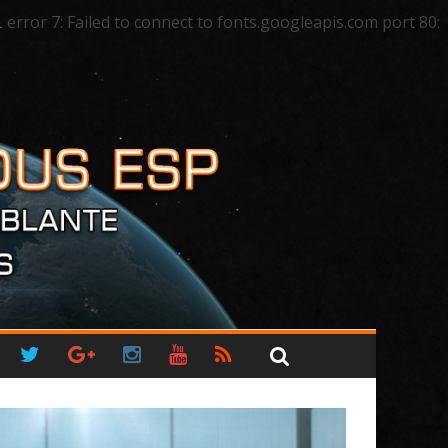
ror 7: Failed to connect to fonts.googleapis.com port 80: