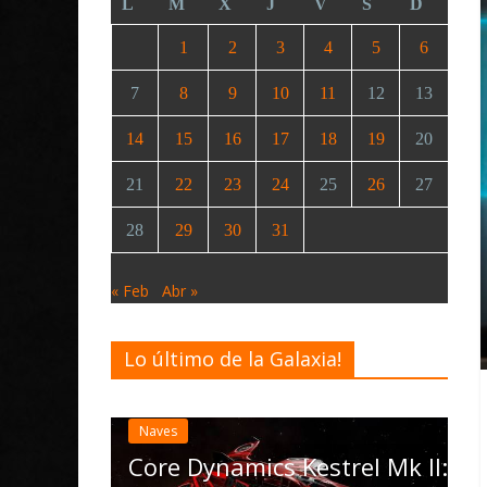
L
M
X
J
V
S
D
1
2
3
4
5
6
7
8
9
10
11
12
13
14
15
16
17
18
19
20
21
22
23
24
25
26
27
28
29
30
31
« Feb
Abr »
Lo último de la Galaxia!
Desarrollo
Noticia
Elite Dangero
actualización
Naves
las Operation
Core Dynamics Kestrel Mk II: