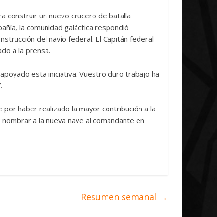
Initiative Concludes
Unica
a construir un nuevo crucero de batalla
14 abril, 2026
Txus
0
7 abril, 2026
añía, la comunidad galáctica respondió
strucción del navío federal. El Capitán federal
do a la prensa.
apoyado esta iniciativa. Vuestro duro trabajo ha
.
te
por haber realizado la mayor contribución a la
e nombrar a la nueva nave al comandante
en
Resumen semanal
→