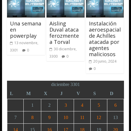
Una semana
Aisling
Instalación
en
Duval ataca
aeroespacial
powerplay
ferozmente
de Achilles
a Torval
atacada por
13 noviembre,
agentes
30 diciembre,
3301
0
maliciosos
3300
0
20 junio, 2024
0
diciembre 3301
L
M
X
J
V
S
D
1
2
3
4
5
6
7
8
9
10
11
12
13
14
15
16
17
18
19
20