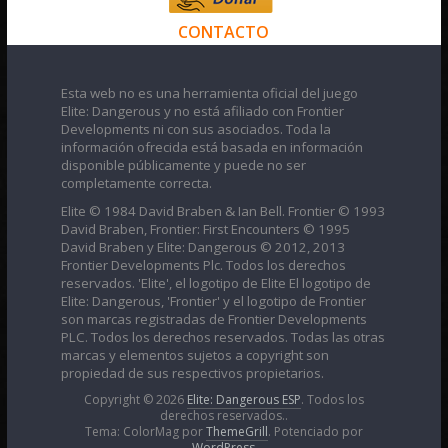
CONTACTO
Esta web no es una herramienta oficial del juego
Elite: Dangerous y no está afiliado con Frontier
Developments ni con sus asociados. Toda la
información ofrecida está basada en información
disponible públicamente y puede no ser
completamente correcta.
Elite © 1984 David Braben & Ian Bell. Frontier © 1993
David Braben, Frontier: First Encounters © 1995
David Braben y Elite: Dangerous © 2012, 2013
Frontier Developments Plc. Todos los derechos
reservados. 'Elite', el logotipo de Elite El logotipo de
Elite: Dangerous, 'Frontier' y el logotipo de Frontier
son marcas registradas de Frontier Developments
PLC. Todos los derechos reservados. Todas las otras
marcas y elementos sujetos a copyright son
propiedad de sus respectivos propietarios.
Copyright © 2026
Elite: Dangerous ESP
. Todos los
derechos reservados..
Tema: ColorMag por
ThemeGrill
. Potenciado por
WordPress