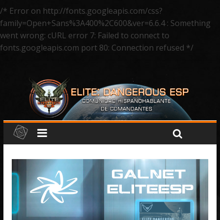
/* Error on http://fonts.googleapis.com/css?
family=Open+Sans%3A400%2C600&ver=6.6.4 : Something
went wrong: cURL error 7: Failed to connect to
fonts.googleapis.com port 80: Connection refused */