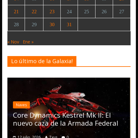
21
22
23
24
25
26
27
28
29
30
31
« Nov
Ene »
Lo último de la Galaxia!
Desarrollo
Noticias
Elite Dangerous rec
actualización 4.4.0:
Operations, el veh
Kestrel Mk II: El
numerosas mejora
 la Armada Federal
4 julio, 2026
Txus
0
0