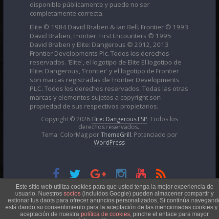
disponible públicamente y puede no ser
completamente correcta.
Elite © 1984 David Braben & Ian Bell. Frontier © 1993
David Braben, Frontier: First Encounters © 1995
David Braben y Elite: Dangerous © 2012, 2013
Frontier Developments Plc. Todos los derechos
reservados. 'Elite', el logotipo de Elite El logotipo de
Elite: Dangerous, 'Frontier' y el logotipo de Frontier
son marcas registradas de Frontier Developments
PLC. Todos los derechos reservados. Todas las otras
marcas y elementos sujetos a copyright son
propiedad de sus respectivos propietarios.
Copyright © 2026
Elite: Dangerous ESP
. Todos los
derechos reservados..
Tema: ColorMag por
ThemeGrill
. Potenciado por
WordPress
Esta obra está bajo una
Licencia Creative Commons
Este sitio web utiliza cookies para que usted tenga la mejor experiencia de
usuario. Nuestros
socios
(incluidos Google) pueden almacener compartir y
estionar tus daots para ofrecer anuncios personalizados. Si continúa navegand
está dando su consentimiento para la aceptación de las mencionadas cookies y 
Atribución-NoComercial 4.0 Internacional
aceptación de nuestra
política de cookies
, pinche el enlace para mayor