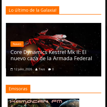
Lo último de la Galaxia!
Des
El
act
Naves
Op
Core Dynamics Kestrel Mk II: El
nu
nuevo caza de la Armada Federal
4 
12 julio, 2026
Txus
0
Emisoras