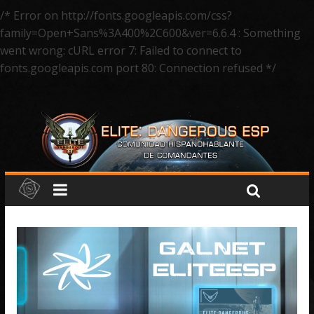
/* Error on http://fonts.googleapis.com/css?
family=Open+Sans%3A400%2C600&ver=6.6.4 : Something
went wrong: cURL error 7: Failed to connect to
fonts.googleapis.com port 80: Connection refused */