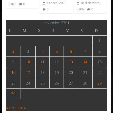
5 enero, 2021
18 diciembre,
3303
0
0
3306
0
noviembre 3301
L
M
X
J
V
S
D
1
2
3
4
5
6
7
8
9
10
11
12
13
14
15
16
17
18
19
20
21
22
23
24
25
26
27
28
29
30
« Oct
Dic »