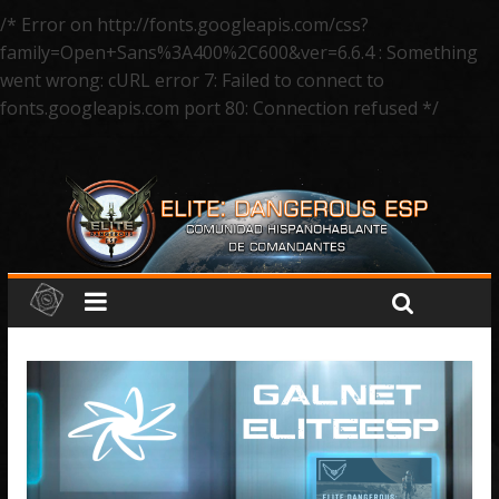
/* Error on http://fonts.googleapis.com/css?
family=Open+Sans%3A400%2C600&ver=6.6.4 : Something
went wrong: cURL error 7: Failed to connect to
fonts.googleapis.com port 80: Connection refused */