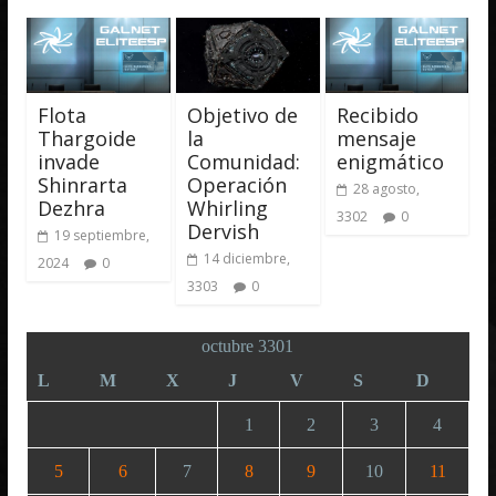
Flota
Objetivo de
Recibido
Thargoide
la
mensaje
invade
Comunidad:
enigmático
Shinrarta
Operación
28 agosto,
Dezhra
Whirling
3302
0
Dervish
19 septiembre,
14 diciembre,
2024
0
3303
0
octubre 3301
L
M
X
J
V
S
D
1
2
3
4
5
6
7
8
9
10
11