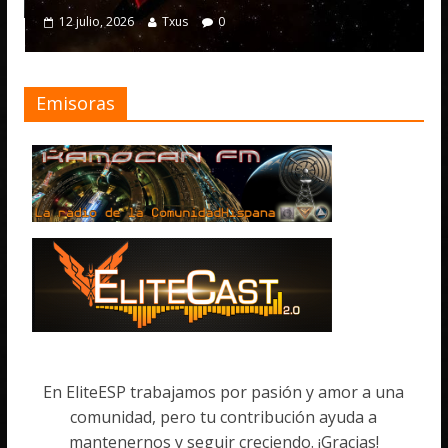
4 julio, 2026
o, 2026
Txus
0
Emisoras
En EliteESP trabajamos por pasión y amor a una
comunidad, pero tu contribución ayuda a
mantenernos y seguir creciendo. ¡Gracias!