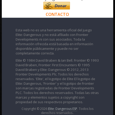
CONTACTO
Esta web no es una herramienta oficial del juego
Elite: Dangerous y no está afiliado con Frontier
Developments ni con sus asociados. Toda la
información ofrecida está basada en información
disponible públicamente y puede no ser
completamente correcta.
Elite © 1984 David Braben & Ian Bell. Frontier © 1993
David Braben, Frontier: First Encounters © 1995
David Braben y Elite: Dangerous © 2012, 2013
Frontier Developments Plc. Todos los derechos
reservados. 'Elite', el logotipo de Elite El logotipo de
Elite: Dangerous, 'Frontier' y el logotipo de Frontier
son marcas registradas de Frontier Developments
PLC. Todos los derechos reservados. Todas las otras
marcas y elementos sujetos a copyright son
propiedad de sus respectivos propietarios.
Copyright © 2026
Elite: Dangerous ESP
. Todos los
derechos reservados..